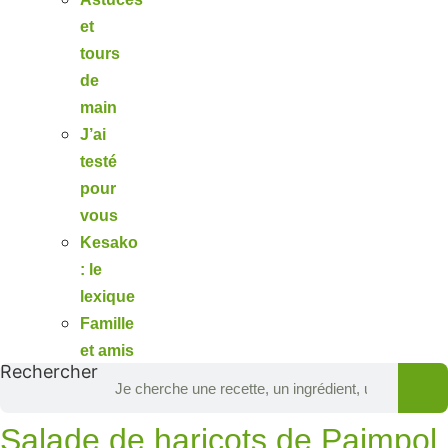
et
tours
de
main
J’ai
testé
pour
vous
Kesako
: le
lexique
Famille
et amis
Rechercher
Salade de haricots de Paimpol