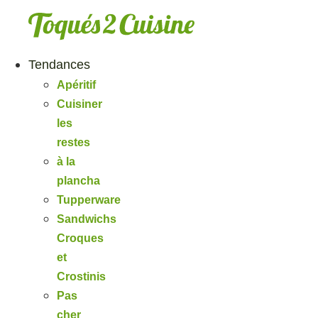
Aller
au
contenu
Tendances
Apéritif
Cuisiner
les
restes
à la
plancha
Tupperware
Sandwichs
Croques
et
Crostinis
Pas
cher