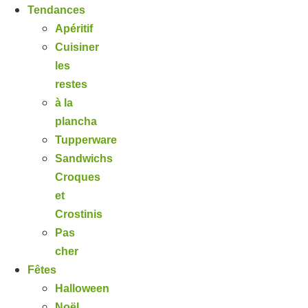
Tendances
Apéritif
Cuisiner
les
restes
à la
plancha
Tupperware
Sandwichs
Croques
et
Crostinis
Pas
cher
Fêtes
Halloween
Noël