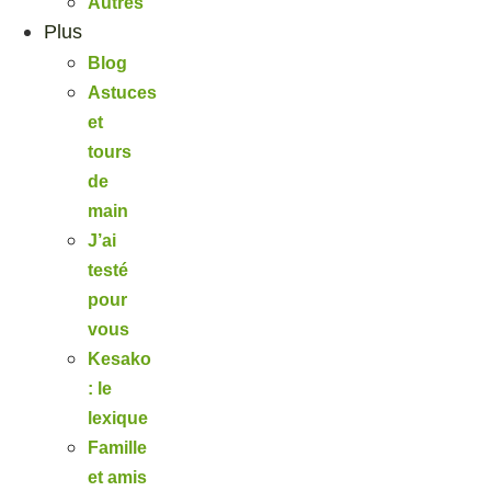
Autres
Plus
Blog
Astuces
et
tours
de
main
J’ai
testé
pour
vous
Kesako
: le
lexique
Famille
et amis