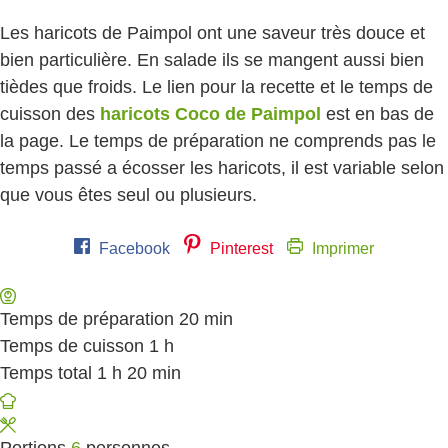
Les haricots de Paimpol ont une saveur très douce et
bien particulière. En salade ils se mangent aussi bien
tièdes que froids. Le lien pour la recette et le temps de
cuisson des
haricots Coco de Paimpol
est en bas de
la page. Le temps de préparation ne comprends pas le
temps passé a écosser les haricots, il est variable selon
que vous êtes seul ou plusieurs.
Facebook
Pinterest
Imprimer
Temps de préparation
20
minutes
min
Temps de cuisson
1
heure
h
Temps total
1
heure
h
20
minutes
min
Portions
6
personnes