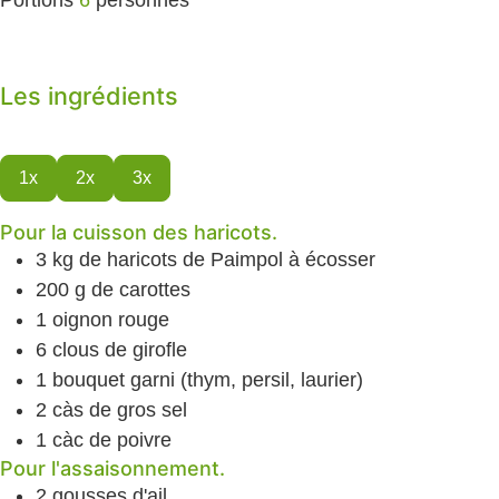
Les ingrédients
1x
2x
3x
Pour la cuisson des haricots.
3
kg
de haricots de Paimpol
à écosser
200
g
de carottes
1
oignon
rouge
6
clous de girofle
1
bouquet garni
(thym, persil, laurier)
2
càs
de gros sel
1
càc
de poivre
Pour l'assaisonnement.
2
gousses d'ail