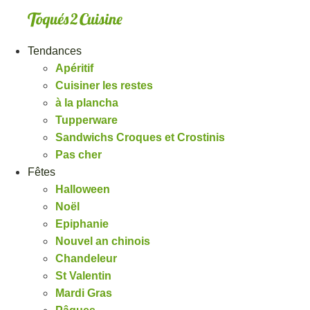
Aller
au
contenu
Tendances
Apéritif
Cuisiner les restes
à la plancha
Tupperware
Sandwichs Croques et Crostinis
Pas cher
Fêtes
Halloween
Noël
Epiphanie
Nouvel an chinois
Chandeleur
St Valentin
Mardi Gras