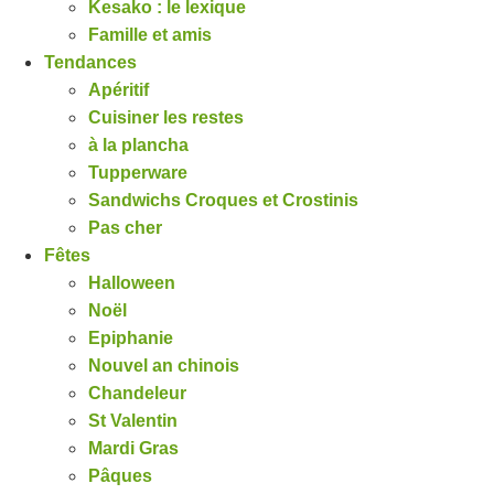
Kesako : le lexique
Famille et amis
Tendances
Apéritif
Cuisiner les restes
à la plancha
Tupperware
Sandwichs Croques et Crostinis
Pas cher
Fêtes
Halloween
Noël
Epiphanie
Nouvel an chinois
Chandeleur
St Valentin
Mardi Gras
Pâques