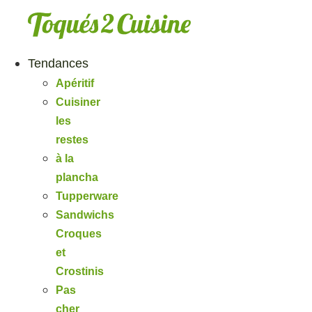
Aller
au
contenu
Tendances
Apéritif
Cuisiner
les
restes
à la
plancha
Tupperware
Sandwichs
Croques
et
Crostinis
Pas
cher