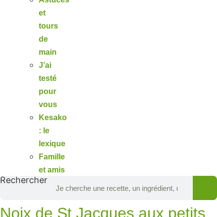
et
tours
de
main
J’ai
testé
pour
vous
Kesako
: le
lexique
Famille
et amis
Rechercher
Noix de St Jacques aux petits