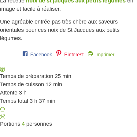
noix de st jacques aux petits légumes
La recette
en
image et facile à réaliser.
Une agréable entrée pas très chère aux saveurs
orientales pour ces noix de St Jacques aux petits
légumes.
Facebook
Pinterest
Imprimer
Temps de préparation
25
minutes
min
Temps de cuisson
12
minutes
min
Attente
3
heures
h
Temps total
3
heures
h
37
minutes
min
Portions
4
personnes