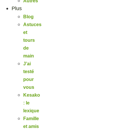
Autres
Plus
Blog
Astuces
et
tours
de
main
J’ai
testé
pour
vous
Kesako
: le
lexique
Famille
et amis