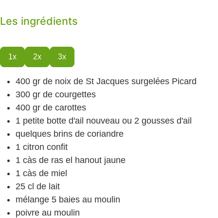
Les ingrédients
1x
2x
3x
400
gr
de noix de St Jacques
surgelées Picard
300
gr
de courgettes
400
gr
de carottes
1
petite botte d'ail nouveau
ou 2 gousses d'ail
quelques brins de coriandre
1
citron confit
1
càs
de ras el hanout
jaune
1
càs
de miel
25
cl
de lait
mélange 5 baies
au moulin
poivre
au moulin