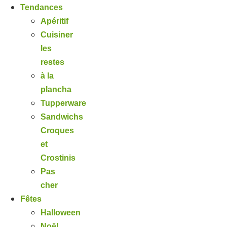
Tendances
Apéritif
Cuisiner
les
restes
à la
plancha
Tupperware
Sandwichs
Croques
et
Crostinis
Pas
cher
Fêtes
Halloween
Noël