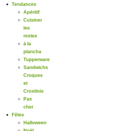
Tendances
Apéritif
Cuisiner
les
restes
à la
plancha
Tupperware
Sandwichs
Croques
et
Crostinis
Pas
cher
Fêtes
Halloween
Noël