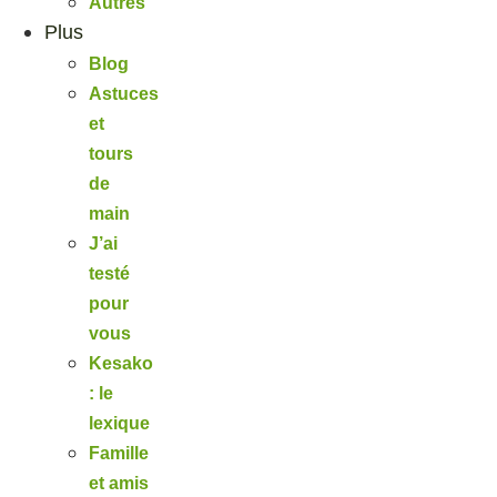
Autres
Plus
Blog
Astuces
et
tours
de
main
J’ai
testé
pour
vous
Kesako
: le
lexique
Famille
et amis