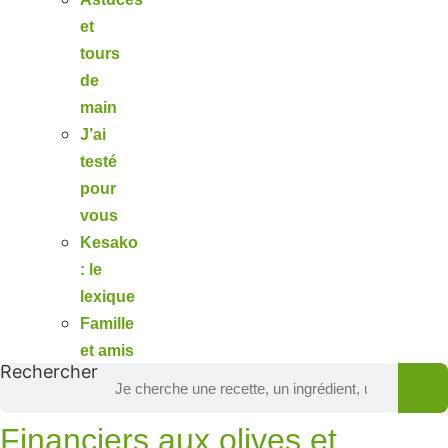
et
tours
de
main
J’ai
testé
pour
vous
Kesako
: le
lexique
Famille
et amis
Rechercher
Financiers aux olives et