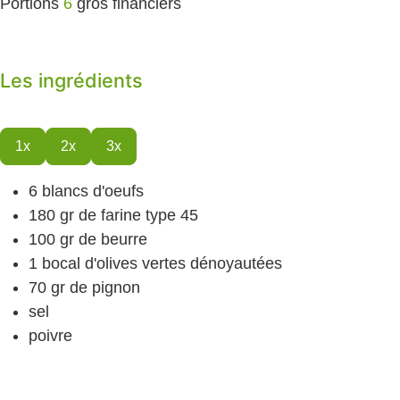
Portions
6
gros financiers
Les ingrédients
1x
2x
3x
6
blancs d'oeufs
180
gr
de farine
type 45
100
gr
de beurre
1
bocal d'olives vertes
dénoyautées
70
gr
de pignon
sel
poivre