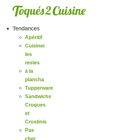
Aller
au
contenu
Tendances
Apéritif
Cuisiner
les
restes
à la
plancha
Tupperware
Sandwichs
Croques
et
Crostinis
Pas
cher