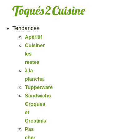
Aller
au
contenu
Tendances
Apéritif
Cuisiner
les
restes
à la
plancha
Tupperware
Sandwichs
Croques
et
Crostinis
Pas
cher