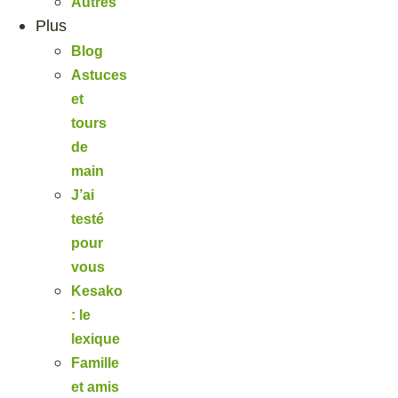
Autres
Plus
Blog
Astuces
et
tours
de
main
J’ai
testé
pour
vous
Kesako
: le
lexique
Famille
et amis