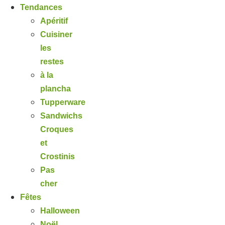
Tendances
Apéritif
Cuisiner
les
restes
à la
plancha
Tupperware
Sandwichs
Croques
et
Crostinis
Pas
cher
Fêtes
Halloween
Noël