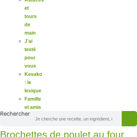
et
tours
de
main
J’ai
testé
pour
vous
Kesako
: le
lexique
Famille
et amis
Rechercher
Brochettes de poulet au four