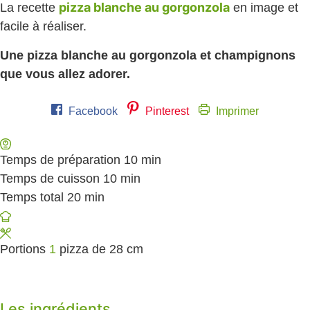
pizza blanche au gorgonzola
La recette
en image et
facile à réaliser.
Une pizza blanche au gorgonzola et champignons
que vous allez adorer.
Facebook
Pinterest
Imprimer
Temps de préparation
10
minutes
min
Temps de cuisson
10
minutes
min
Temps total
20
minutes
min
Portions
1
pizza de 28 cm
Les ingrédients