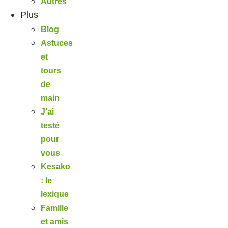
Autres
Plus
Blog
Astuces
et
tours
de
main
J’ai
testé
pour
vous
Kesako
: le
lexique
Famille
et amis