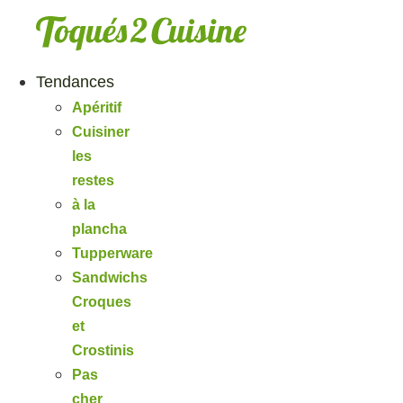
Aller
au
contenu
Tendances
Apéritif
Cuisiner
les
restes
à la
plancha
Tupperware
Sandwichs
Croques
et
Crostinis
Pas
cher