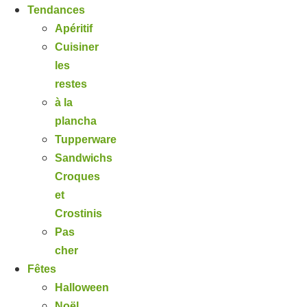
Tendances
Apéritif
Cuisiner
les
restes
à la
plancha
Tupperware
Sandwichs
Croques
et
Crostinis
Pas
cher
Fêtes
Halloween
Noël