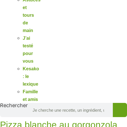
et
tours
de
main
J’ai
testé
pour
vous
Kesako
: le
lexique
Famille
et amis
Rechercher
Pizza blanche au gorgonzola