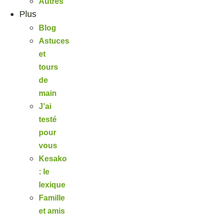
Autres
Plus
Blog
Astuces
et
tours
de
main
J’ai
testé
pour
vous
Kesako
: le
lexique
Famille
et amis