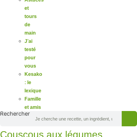
et
tours
de
main
J’ai
testé
pour
vous
Kesako
: le
lexique
Famille
et amis
Rechercher
Couscous aux légumes