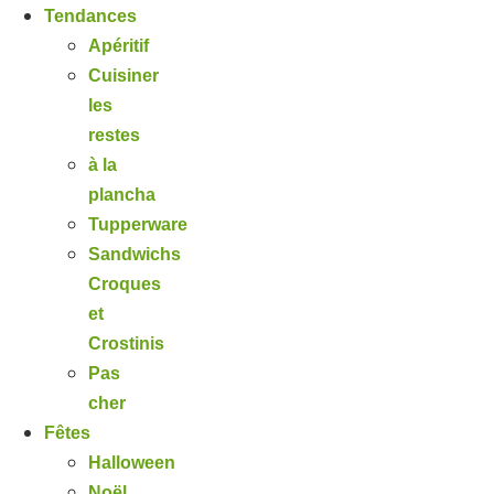
Tendances
Apéritif
Cuisiner
les
restes
à la
plancha
Tupperware
Sandwichs
Croques
et
Crostinis
Pas
cher
Fêtes
Halloween
Noël