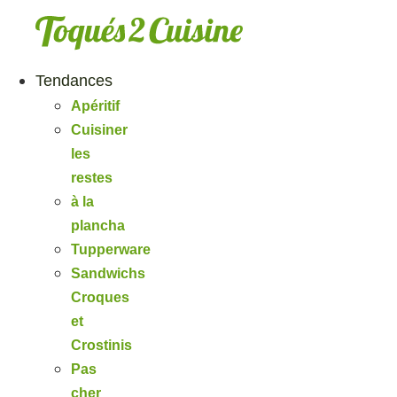
Aller
au
contenu
Tendances
Apéritif
Cuisiner
les
restes
à la
plancha
Tupperware
Sandwichs
Croques
et
Crostinis
Pas
cher