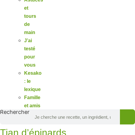
et
tours
de
main
J’ai
testé
pour
vous
Kesako
: le
lexique
Famille
et amis
Rechercher
Tian d’épinards