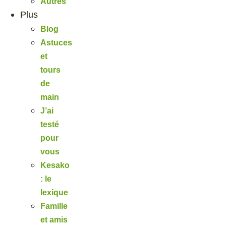
Autres
Plus
Blog
Astuces
et
tours
de
main
J’ai
testé
pour
vous
Kesako
: le
lexique
Famille
et amis