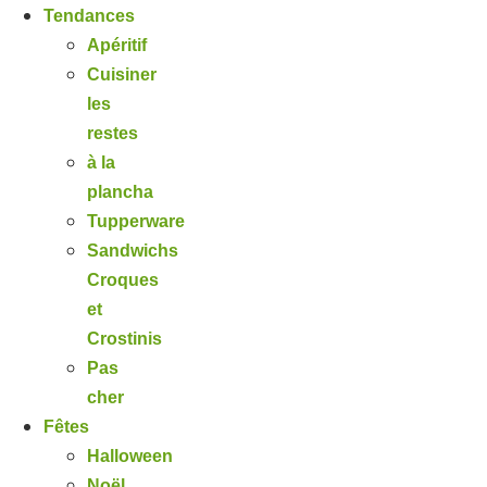
Tendances
Apéritif
Cuisiner
les
restes
à la
plancha
Tupperware
Sandwichs
Croques
et
Crostinis
Pas
cher
Fêtes
Halloween
Noël