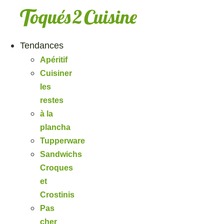
Aller
au
contenu
Tendances
Apéritif
Cuisiner
les
restes
à la
plancha
Tupperware
Sandwichs
Croques
et
Crostinis
Pas
cher