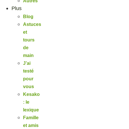
Autres
Plus
Blog
Astuces
et
tours
de
main
J’ai
testé
pour
vous
Kesako
: le
lexique
Famille
et amis