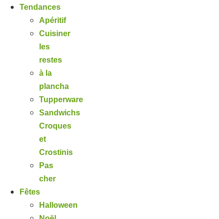
Tendances
Apéritif
Cuisiner
les
restes
à la
plancha
Tupperware
Sandwichs
Croques
et
Crostinis
Pas
cher
Fêtes
Halloween
Noël