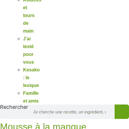
et
tours
de
main
J’ai
testé
pour
vous
Kesako
: le
lexique
Famille
et amis
Rechercher
Mousse à la mangue