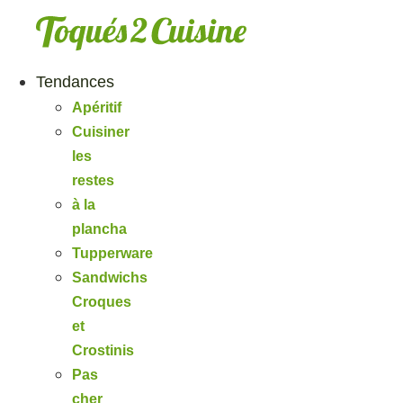
Aller
au
contenu
Tendances
Apéritif
Cuisiner
les
restes
à la
plancha
Tupperware
Sandwichs
Croques
et
Crostinis
Pas
cher