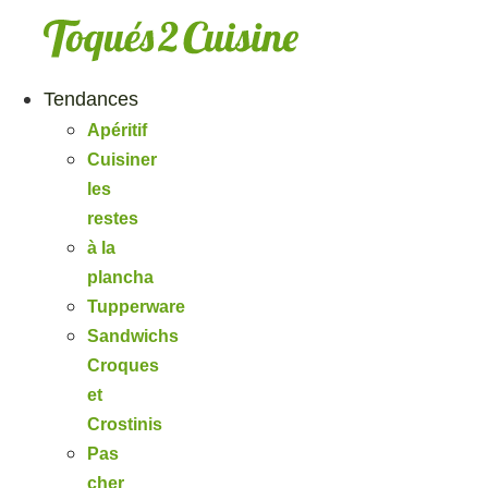
Aller
au
contenu
Tendances
Apéritif
Cuisiner
les
restes
à la
plancha
Tupperware
Sandwichs
Croques
et
Crostinis
Pas
cher