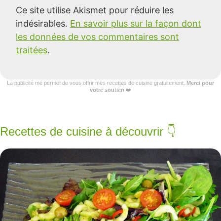
Ce site utilise Akismet pour réduire les
indésirables.
En savoir plus sur la façon dont
les données de vos commentaires sont
traitées
.
La publicité me permet de vous offrir mes recettes de cuisine gratuitement.
Merci pour
votre soutien
❤️
Recettes de cuisine à découvrir 👇