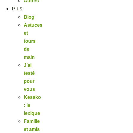
Autres
Plus
Blog
Astuces
et
tours
de
main
J’ai
testé
pour
vous
Kesako
: le
lexique
Famille
et amis