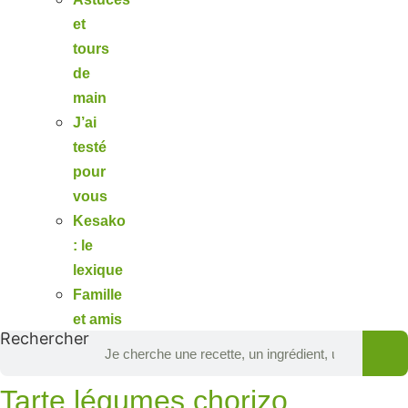
et
tours
de
main
J’ai
testé
pour
vous
Kesako
: le
lexique
Famille
et amis
Rechercher
Tarte légumes chorizo