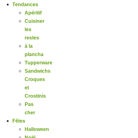
Tendances
Apéritif
Cuisiner
les
restes
à la
plancha
Tupperware
Sandwichs
Croques
et
Crostinis
Pas
cher
Fêtes
Halloween
Noël