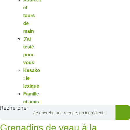
et
tours
de
main
J’ai
testé
pour
vous
Kesako
: le
lexique
Famille
et amis
Rechercher
Grenadins de veau à la