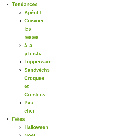
Tendances
Apéritif
Cuisiner
les
restes
à la
plancha
Tupperware
Sandwichs
Croques
et
Crostinis
Pas
cher
Fêtes
Halloween
Noël