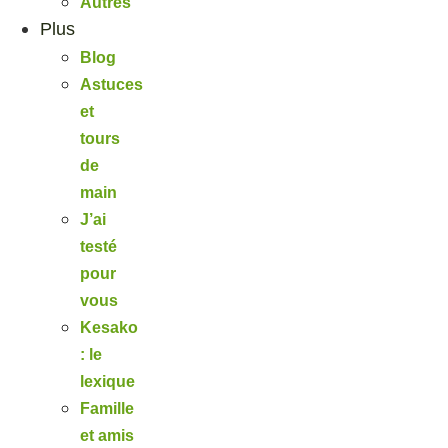
Autres
Plus
Blog
Astuces
et
tours
de
main
J’ai
testé
pour
vous
Kesako
: le
lexique
Famille
et amis