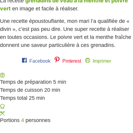
grenadins de veau à la menthe et poivre
La recette
vert
en image et facile à réaliser.
Une recette époustouflante, mon mari l’a qualifiée de «
divin », c’est pas peu dire. Une super recette à réaliser
en toutes occasions. Le poivre vert et la menthe fraîche
donnent une saveur particulière à ces grenadins.
Facebook
Pinterest
Imprimer
Temps de préparation
5
minutes
min
Temps de cuisson
20
minutes
min
Temps total
25
minutes
min
Portions
4
personnes