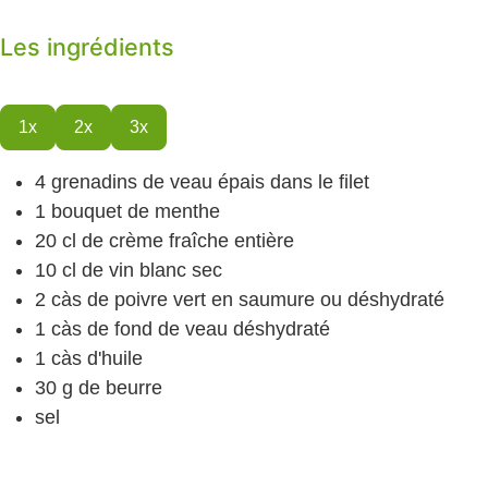
Les ingrédients
1x
2x
3x
4
grenadins de veau
épais dans le filet
1
bouquet de menthe
20
cl
de crème fraîche
entière
10
cl
de vin blanc
sec
2
càs
de poivre vert
en saumure ou déshydraté
1
càs
de fond de veau
déshydraté
1
càs
d'huile
30
g
de beurre
sel