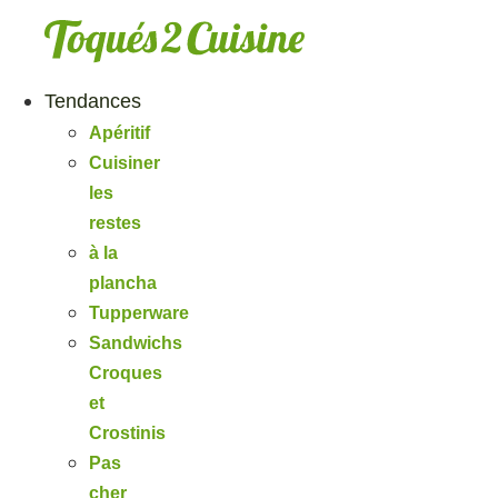
Aller
au
contenu
Tendances
Apéritif
Cuisiner
les
restes
à la
plancha
Tupperware
Sandwichs
Croques
et
Crostinis
Pas
cher