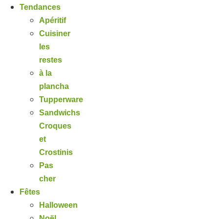
Tendances
Apéritif
Cuisiner
les
restes
à la
plancha
Tupperware
Sandwichs
Croques
et
Crostinis
Pas
cher
Fêtes
Halloween
Noël