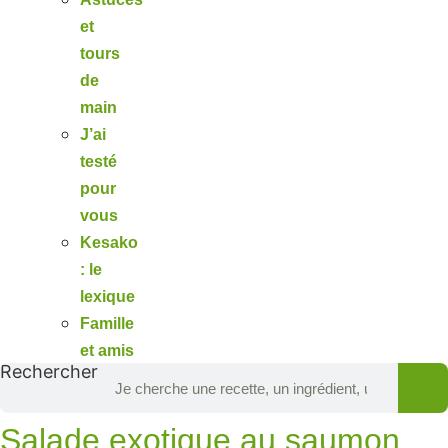
et
tours
de
main
J’ai
testé
pour
vous
Kesako
: le
lexique
Famille
et amis
Rechercher
Salade exotique au saumon