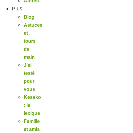
Autres
Plus
Blog
Astuces
et
tours
de
main
J’ai
testé
pour
vous
Kesako
: le
lexique
Famille
et amis