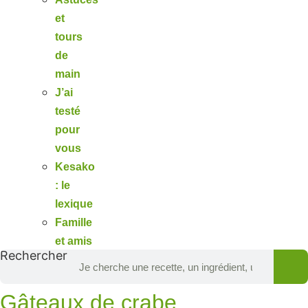
et
tours
de
main
J’ai
testé
pour
vous
Kesako
: le
lexique
Famille
et amis
Rechercher
Gâteaux de crabe