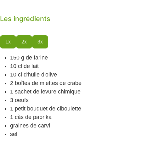
Les ingrédients
1x
2x
3x
150
g
de farine
10
cl
de lait
10
cl
d'huile d'olive
2
boîtes
de miettes de crabe
1
sachet
de levure chimique
3
oeufs
1
petit bouquet de ciboulette
1
càs
de paprika
graines de carvi
sel