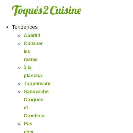
Aller
au
contenu
Tendances
Apéritif
Cuisiner
les
restes
à la
plancha
Tupperware
Sandwichs
Croques
et
Crostinis
Pas
cher