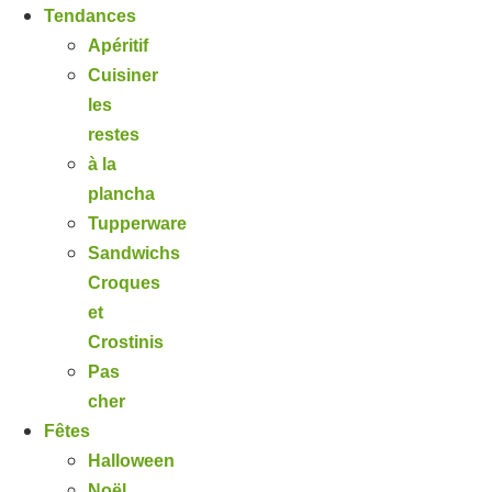
Tendances
Apéritif
Cuisiner
les
restes
à la
plancha
Tupperware
Sandwichs
Croques
et
Crostinis
Pas
cher
Fêtes
Halloween
Noël