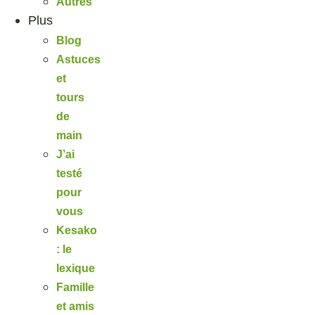
Autres
Plus
Blog
Astuces
et
tours
de
main
J’ai
testé
pour
vous
Kesako
: le
lexique
Famille
et amis