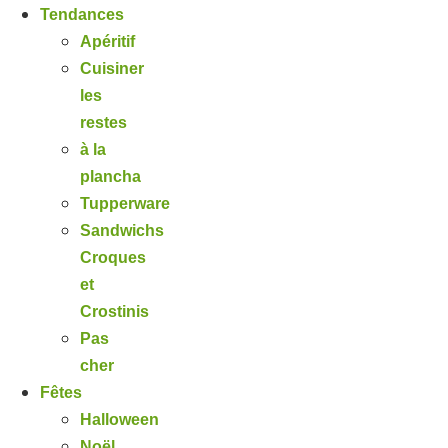
Tendances
Apéritif
Cuisiner
les
restes
à la
plancha
Tupperware
Sandwichs
Croques
et
Crostinis
Pas
cher
Fêtes
Halloween
Noël