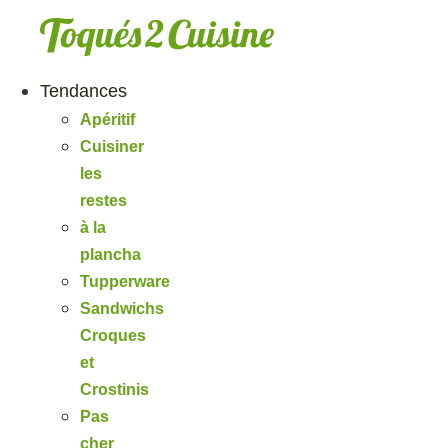
Aller
au
contenu
Tendances
Apéritif
Cuisiner
les
restes
à la
plancha
Tupperware
Sandwichs
Croques
et
Crostinis
Pas
cher