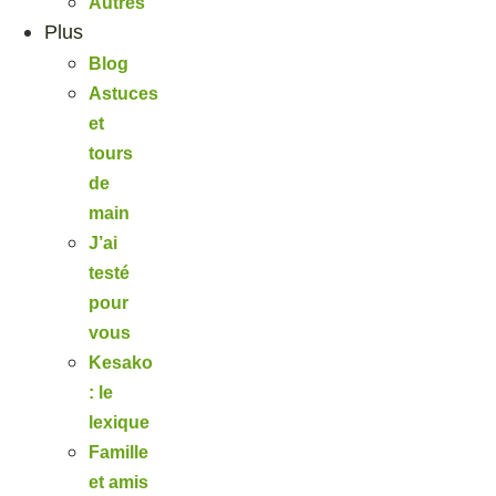
Autres
Plus
Blog
Astuces
et
tours
de
main
J’ai
testé
pour
vous
Kesako
: le
lexique
Famille
et amis