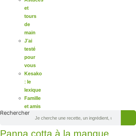
et
tours
de
main
J’ai
testé
pour
vous
Kesako
: le
lexique
Famille
et amis
Rechercher
Panna cotta à la mangue