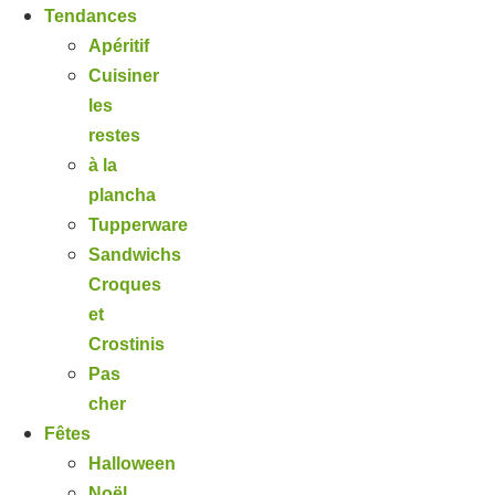
Tendances
Apéritif
Cuisiner
les
restes
à la
plancha
Tupperware
Sandwichs
Croques
et
Crostinis
Pas
cher
Fêtes
Halloween
Noël