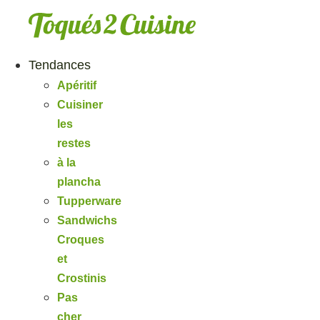
Aller
au
contenu
Tendances
Apéritif
Cuisiner
les
restes
à la
plancha
Tupperware
Sandwichs
Croques
et
Crostinis
Pas
cher