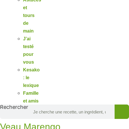
et
tours
de
main
J’ai
testé
pour
vous
Kesako
: le
lexique
Famille
et amis
Rechercher
Veau Marengo