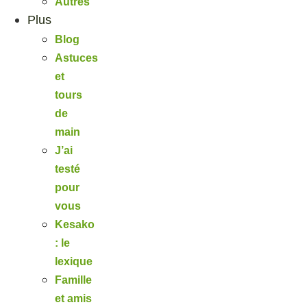
Autres
Plus
Blog
Astuces
et
tours
de
main
J’ai
testé
pour
vous
Kesako
: le
lexique
Famille
et amis