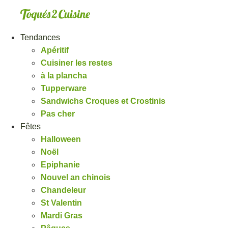
Aller
au
contenu
Tendances
Apéritif
Cuisiner les restes
à la plancha
Tupperware
Sandwichs Croques et Crostinis
Pas cher
Fêtes
Halloween
Noël
Epiphanie
Nouvel an chinois
Chandeleur
St Valentin
Mardi Gras