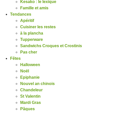
Kesako : le lexique
Famille et amis
Tendances
Apéritif
Cuisiner les restes
à la plancha
Tupperware
Sandwichs Croques et Crostinis
Pas cher
Fêtes
Halloween
Noël
Epiphanie
Nouvel an chinois
Chandeleur
St Valentin
Mardi Gras
Pâques