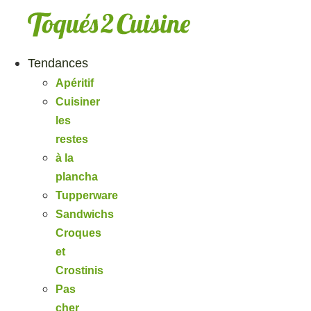
Aller
au
contenu
Tendances
Apéritif
Cuisiner
les
restes
à la
plancha
Tupperware
Sandwichs
Croques
et
Crostinis
Pas
cher