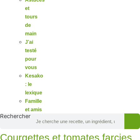
et
tours
de
main
J’ai
testé
pour
vous
Kesako
: le
lexique
Famille
et amis
Rechercher
Courgettes et tomates farcies