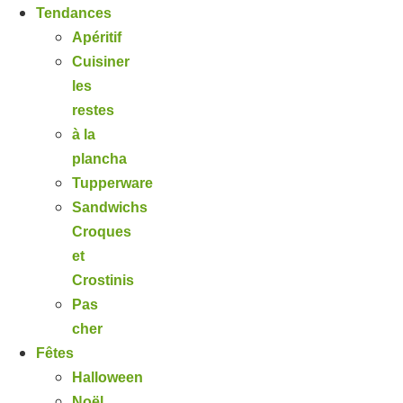
Tendances
Apéritif
Cuisiner
les
restes
à la
plancha
Tupperware
Sandwichs
Croques
et
Crostinis
Pas
cher
Fêtes
Halloween
Noël