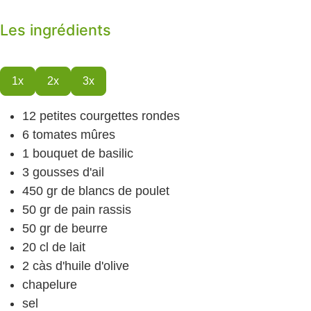
Les ingrédients
1x
2x
3x
12
petites courgettes
rondes
6
tomates
mûres
1
bouquet de basilic
3
gousses d'ail
450
gr
de blancs de poulet
50
gr
de pain
rassis
50
gr
de beurre
20
cl
de lait
2
càs
d'huile d'olive
chapelure
sel