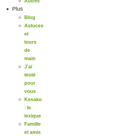
Autres
Plus
Blog
Astuces
et
tours
de
main
J’ai
testé
pour
vous
Kesako
: le
lexique
Famille
et amis