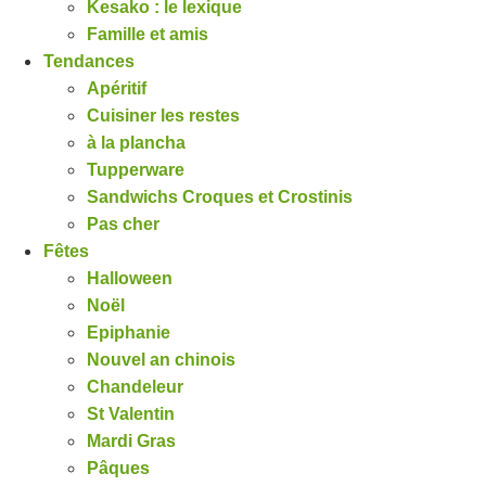
Kesako : le lexique
Famille et amis
Tendances
Apéritif
Cuisiner les restes
à la plancha
Tupperware
Sandwichs Croques et Crostinis
Pas cher
Fêtes
Halloween
Noël
Epiphanie
Nouvel an chinois
Chandeleur
St Valentin
Mardi Gras
Pâques