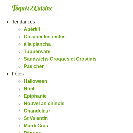
Aller
au
contenu
Tendances
Apéritif
Cuisiner les restes
à la plancha
Tupperware
Sandwichs Croques et Crostinis
Pas cher
Fêtes
Halloween
Noël
Epiphanie
Nouvel an chinois
Chandeleur
St Valentin
Mardi Gras