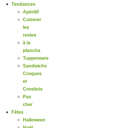
Tendances
Apéritif
Cuisiner
les
restes
à la
plancha
Tupperware
Sandwichs
Croques
et
Crostinis
Pas
cher
Fêtes
Halloween
Noël