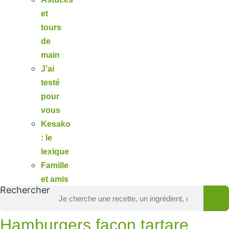
et
tours
de
main
J’ai
testé
pour
vous
Kesako
: le
lexique
Famille
et amis
Rechercher
Hamburgers façon tartare