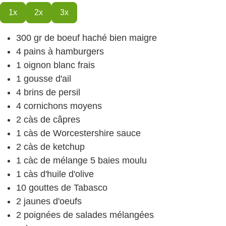
1x
2x
3x
300
gr
de boeuf haché
bien maigre
4
pains à hamburgers
1
oignon blanc frais
1
gousse d'ail
4
brins de persil
4
cornichons
moyens
2
càs
de câpres
1
càs
de Worcestershire sauce
2
càs
de ketchup
1
càc
de mélange 5 baies
moulu
1
càs
d'huile d'olive
10
gouttes de Tabasco
2
jaunes d'oeufs
2
poignées de salades mélangées