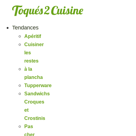
Aller
au
contenu
Tendances
Apéritif
Cuisiner
les
restes
à la
plancha
Tupperware
Sandwichs
Croques
et
Crostinis
Pas
cher