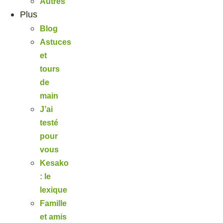
Autres
Plus
Blog
Astuces
et
tours
de
main
J’ai
testé
pour
vous
Kesako
: le
lexique
Famille
et amis