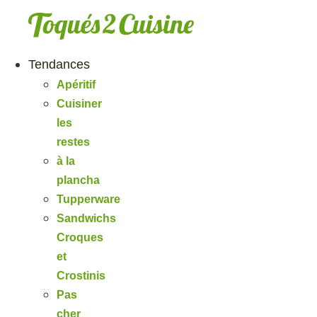
Aller
au
contenu
Tendances
Apéritif
Cuisiner
les
restes
à la
plancha
Tupperware
Sandwichs
Croques
et
Crostinis
Pas
cher