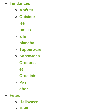
Tendances
Apéritif
Cuisiner
les
restes
à la
plancha
Tupperware
Sandwichs
Croques
et
Crostinis
Pas
cher
Fêtes
Halloween
Noël