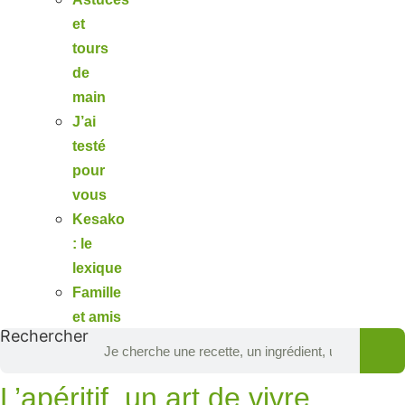
et
tours
de
main
J’ai
testé
pour
vous
Kesako
: le
lexique
Famille
et amis
Rechercher
L’apéritif, un art de vivre