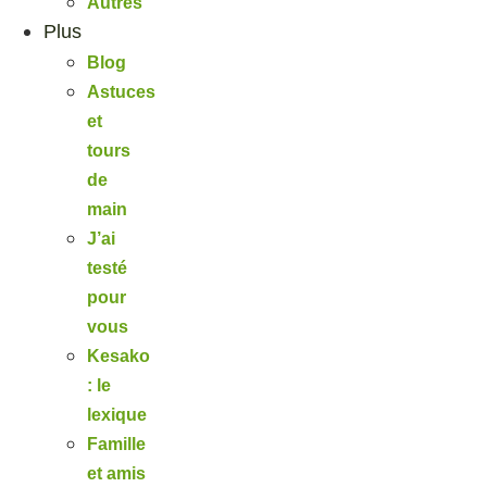
Autres
Plus
Blog
Astuces
et
tours
de
main
J’ai
testé
pour
vous
Kesako
: le
lexique
Famille
et amis