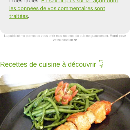
indésirables.
En savoir plus sur la façon dont
les données de vos commentaires sont
traitées
.
La publicité me permet de vous offrir mes recettes de cuisine gratuitement.
Merci pour
votre soutien
❤️
Recettes de cuisine à découvrir 👇