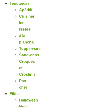
Tendances
Apéritif
Cuisiner
les
restes
à la
plancha
Tupperware
Sandwichs
Croques
et
Crostinis
Pas
cher
Fêtes
Halloween
Noël