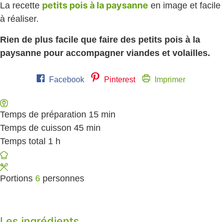
petits pois à la paysanne
La recette
en image et facile
à réaliser.
Rien de plus facile que faire des petits pois à la
paysanne pour accompagner viandes et volailles.
Facebook
Pinterest
Imprimer
Temps de préparation
15
minutes
min
Temps de cuisson
45
minutes
min
Temps total
1
heure
h
Portions
6
personnes
Les ingrédients