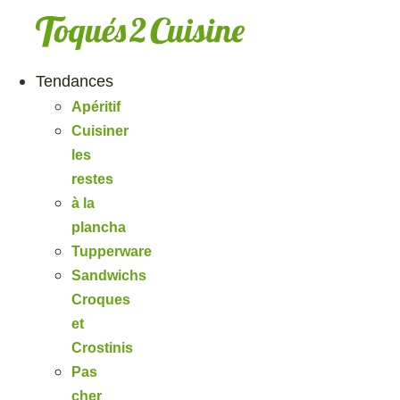
Aller
au
contenu
Tendances
Apéritif
Cuisiner
les
restes
à la
plancha
Tupperware
Sandwichs
Croques
et
Crostinis
Pas
cher