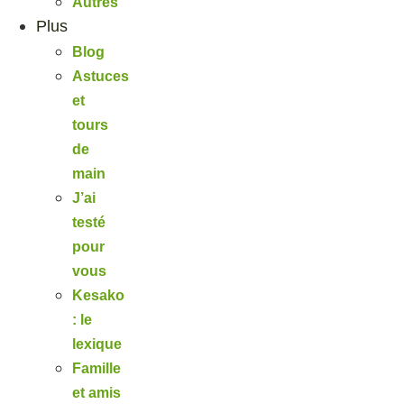
Autres
Plus
Blog
Astuces
et
tours
de
main
J’ai
testé
pour
vous
Kesako
: le
lexique
Famille
et amis