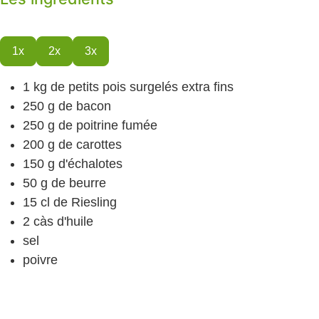
1x
2x
3x
1
kg
de petits pois surgelés extra fins
250
g
de bacon
250
g
de poitrine fumée
200
g
de carottes
150
g
d'échalotes
50
g
de beurre
15
cl
de Riesling
2
càs
d'huile
sel
poivre