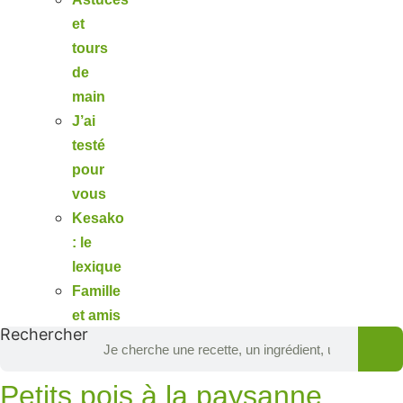
et
tours
de
main
J’ai
testé
pour
vous
Kesako
: le
lexique
Famille
et amis
Rechercher
Petits pois à la paysanne