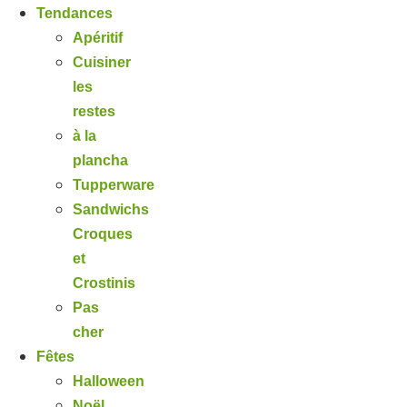
Tendances
Apéritif
Cuisiner
les
restes
à la
plancha
Tupperware
Sandwichs
Croques
et
Crostinis
Pas
cher
Fêtes
Halloween
Noël