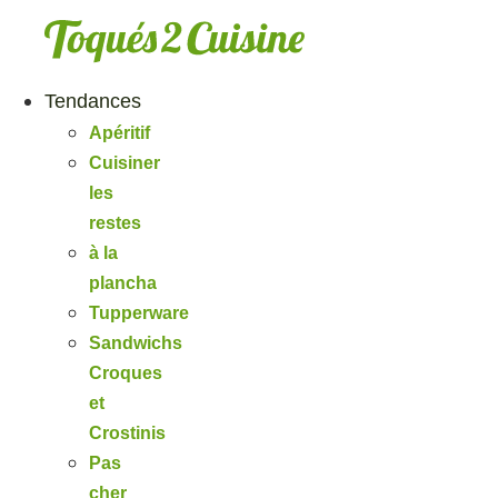
Aller
au
contenu
Tendances
Apéritif
Cuisiner
les
restes
à la
plancha
Tupperware
Sandwichs
Croques
et
Crostinis
Pas
cher