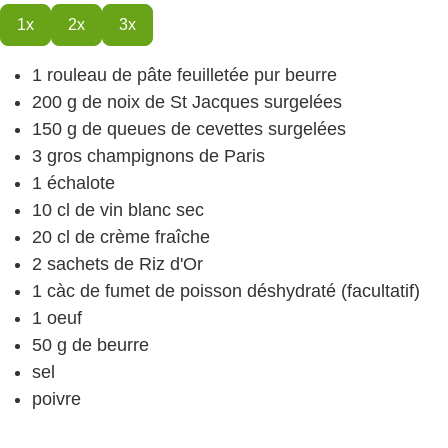
1x
2x
3x
1
rouleau de pâte feuilletée
pur beurre
200
g
de noix de St Jacques
surgelées
150
g
de queues de cevettes
surgelées
3
gros champignons de Paris
1
échalote
10
cl
de vin blanc
sec
20
cl
de crème fraîche
2
sachets de Riz d'Or
1
càc
de fumet de poisson
déshydraté (facultatif)
1
oeuf
50
g
de beurre
sel
poivre