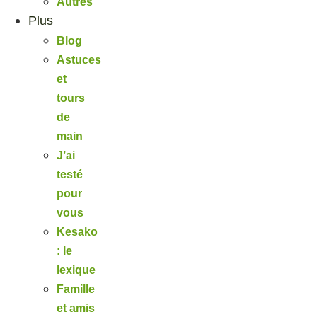
Autres
Plus
Blog
Astuces
et
tours
de
main
J’ai
testé
pour
vous
Kesako
: le
lexique
Famille
et amis