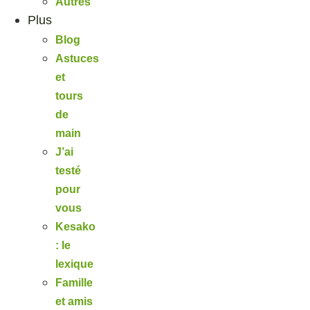
Autres
Plus
Blog
Astuces
et
tours
de
main
J’ai
testé
pour
vous
Kesako
: le
lexique
Famille
et amis