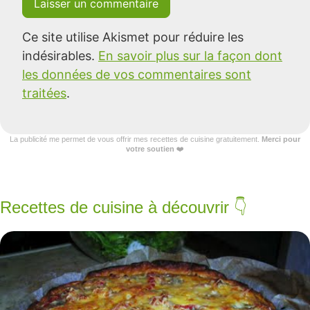
Ce site utilise Akismet pour réduire les
indésirables.
En savoir plus sur la façon dont
les données de vos commentaires sont
traitées
.
La publicité me permet de vous offrir mes recettes de cuisine gratuitement.
Merci pour
votre soutien
❤️
Recettes de cuisine à découvrir 👇