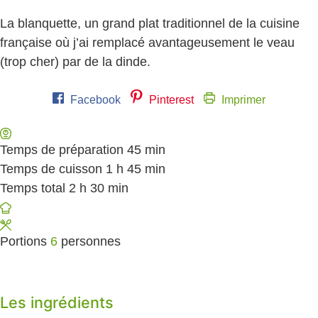
La blanquette, un grand plat traditionnel de la cuisine
française où j’ai remplacé avantageusement le veau
(trop cher) par de la dinde.
Facebook
Pinterest
Imprimer
Temps de préparation
45
minutes
min
Temps de cuisson
1
heure
h
45
minutes
min
Temps total
2
heures
h
30
minutes
min
Portions
6
personnes
Les ingrédients