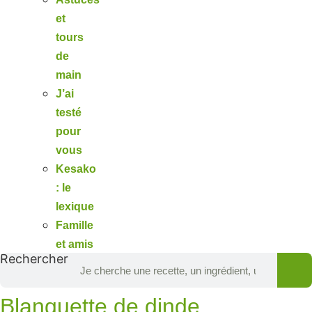
et
tours
de
main
J’ai
testé
pour
vous
Kesako
: le
lexique
Famille
et amis
Rechercher
Blanquette de dinde