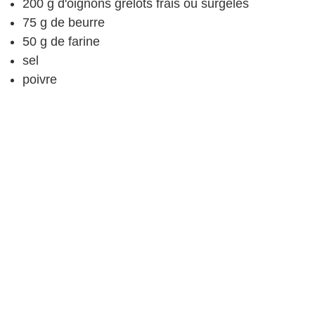
200
g
d'oignons grelots
frais ou surgelés
75
g
de beurre
50
g
de farine
sel
poivre