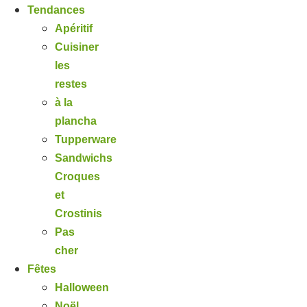
Tendances
Apéritif
Cuisiner
les
restes
à la
plancha
Tupperware
Sandwichs
Croques
et
Crostinis
Pas
cher
Fêtes
Halloween
Noël