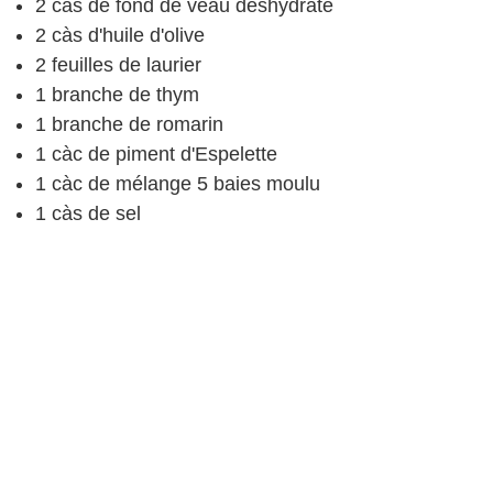
2
càs
de fond de veau
déshydraté
2
càs
d'huile d'olive
2
feuilles de laurier
1
branche de thym
1
branche de romarin
1
càc
de piment d'Espelette
1
càc
de mélange 5 baies
moulu
1
càs
de sel