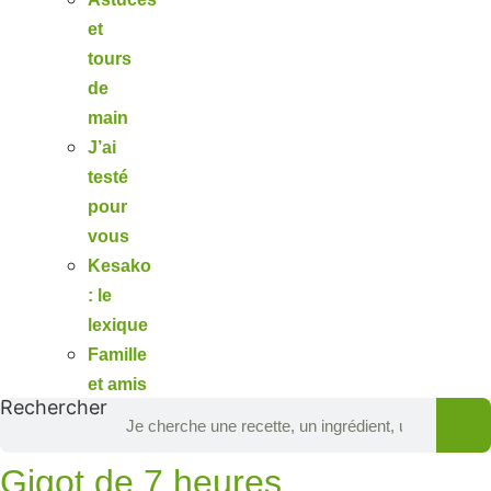
et
tours
de
main
J’ai
testé
pour
vous
Kesako
: le
lexique
Famille
et amis
Rechercher
Gigot de 7 heures