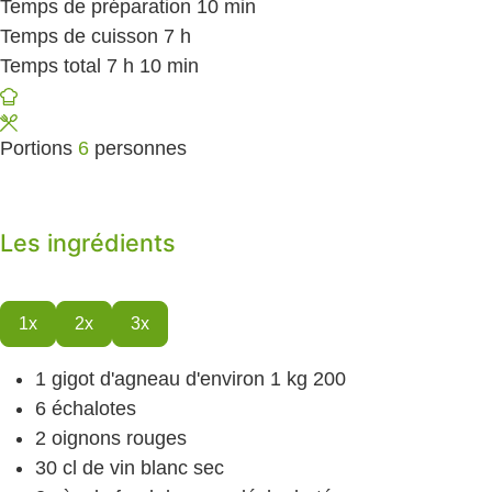
Temps de préparation
10
minutes
min
Temps de cuisson
7
heures
h
Temps total
7
heures
h
10
minutes
min
Portions
6
personnes
Les ingrédients
1x
2x
3x
1
gigot d'agneau
d'environ 1 kg 200
6
échalotes
2
oignons
rouges
30
cl
de vin blanc
sec