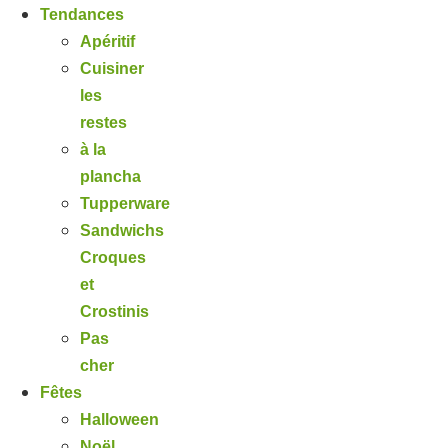
Tendances
Apéritif
Cuisiner
les
restes
à la
plancha
Tupperware
Sandwichs
Croques
et
Crostinis
Pas
cher
Fêtes
Halloween
Noël