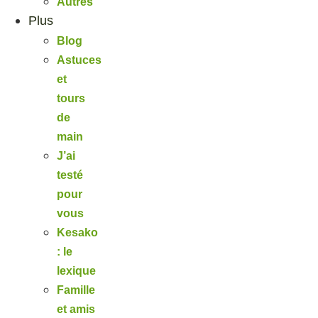
Autres
Plus
Blog
Astuces
et
tours
de
main
J’ai
testé
pour
vous
Kesako
: le
lexique
Famille
et amis