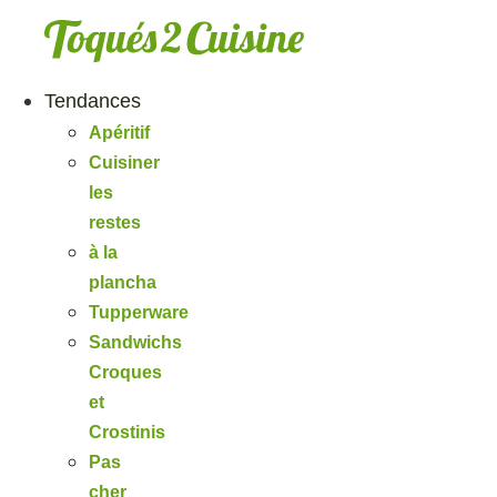
Aller
au
contenu
Tendances
Apéritif
Cuisiner
les
restes
à la
plancha
Tupperware
Sandwichs
Croques
et
Crostinis
Pas
cher