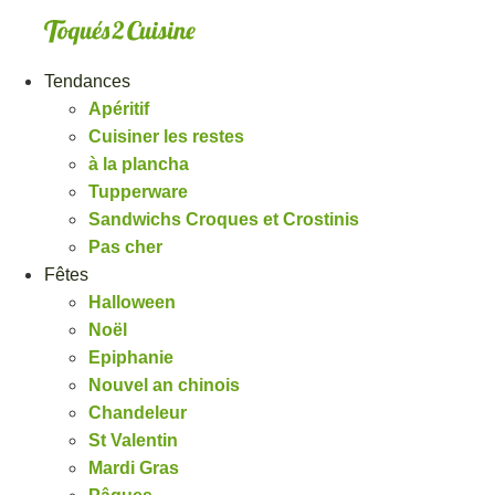
Aller
au
contenu
Tendances
Apéritif
Cuisiner les restes
à la plancha
Tupperware
Sandwichs Croques et Crostinis
Pas cher
Fêtes
Halloween
Noël
Epiphanie
Nouvel an chinois
Chandeleur
St Valentin
Mardi Gras