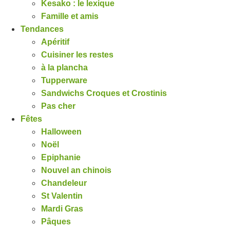
Kesako : le lexique
Famille et amis
Tendances
Apéritif
Cuisiner les restes
à la plancha
Tupperware
Sandwichs Croques et Crostinis
Pas cher
Fêtes
Halloween
Noël
Epiphanie
Nouvel an chinois
Chandeleur
St Valentin
Mardi Gras
Pâques