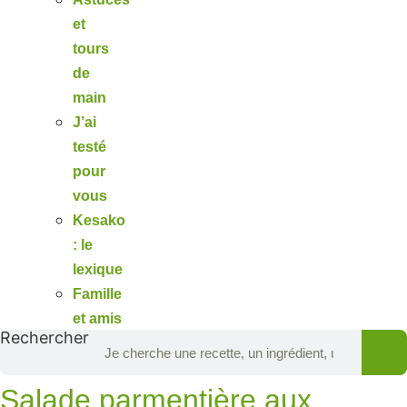
et
tours
de
main
J’ai
testé
pour
vous
Kesako
: le
lexique
Famille
et amis
Rechercher
Salade parmentière aux