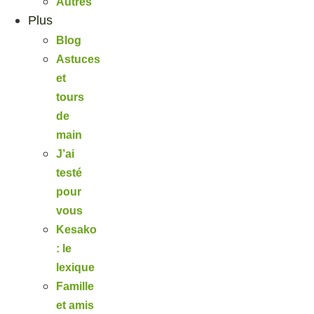
Autres
Plus
Blog
Astuces
et
tours
de
main
J’ai
testé
pour
vous
Kesako
: le
lexique
Famille
et amis