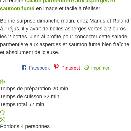
salade parmentière aux asperges et
La recette
saumon fumé
en image et facile à réaliser.
Bonne surprise dimanche matin, chez Marius et Roland
à Fréjus, il y avait de belles asperges vertes à 2 euros
les 2 bottes. J’en ai profité pour concocter cette salade
parmentière aux asperges et saumon fumé bien fraîche
et absolument délicieuse.
Facebook
Pinterest
Imprimer
Temps de préparation
20
minutes
min
Temps de cuisson
32
minutes
min
Temps total
52
minutes
min
Portions
4
personnes