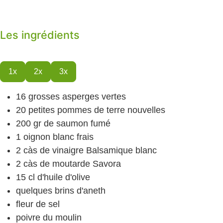
Les ingrédients
1x
2x
3x
16
grosses asperges
vertes
20
petites pommes de terre nouvelles
200
gr
de saumon fumé
1
oignon blanc
frais
2
càs
de vinaigre Balsamique blanc
2
càs
de moutarde Savora
15
cl
d'huile d'olive
quelques brins d'aneth
fleur de sel
poivre du moulin