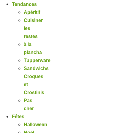
Tendances
Apéritif
Cuisiner
les
restes
à la
plancha
Tupperware
Sandwichs
Croques
et
Crostinis
Pas
cher
Fêtes
Halloween
Noël