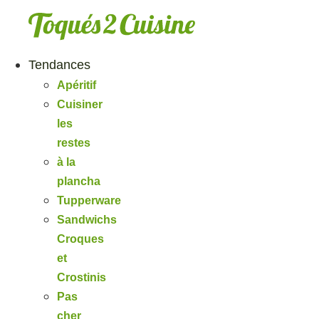
Aller
au
contenu
Tendances
Apéritif
Cuisiner
les
restes
à la
plancha
Tupperware
Sandwichs
Croques
et
Crostinis
Pas
cher