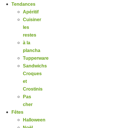
Tendances
Apéritif
Cuisiner
les
restes
à la
plancha
Tupperware
Sandwichs
Croques
et
Crostinis
Pas
cher
Fêtes
Halloween
Noël