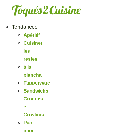
Aller
au
contenu
Tendances
Apéritif
Cuisiner
les
restes
à la
plancha
Tupperware
Sandwichs
Croques
et
Crostinis
Pas
cher