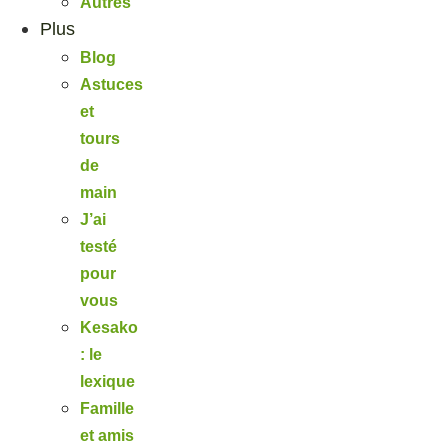
Autres
Plus
Blog
Astuces
et
tours
de
main
J’ai
testé
pour
vous
Kesako
: le
lexique
Famille
et amis