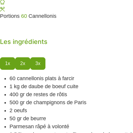
Portions
60
Cannellonis
Les ingrédients
1x
2x
3x
60
cannellonis plats
à farcir
1
kg
de daube de boeuf cuite
400
gr
de restes de rôtis
500
gr
de champignons de Paris
2
oeufs
50
gr
de beurre
Parmesan râpé
à volonté