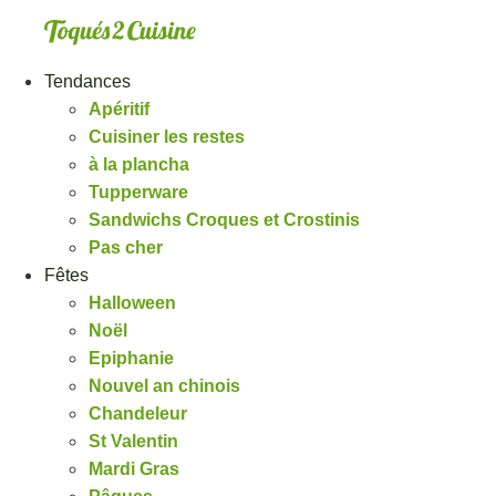
Aller
au
contenu
Tendances
Apéritif
Cuisiner les restes
à la plancha
Tupperware
Sandwichs Croques et Crostinis
Pas cher
Fêtes
Halloween
Noël
Epiphanie
Nouvel an chinois
Chandeleur
St Valentin
Mardi Gras