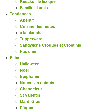
Kesako : le lexique
Famille et amis
Tendances
Apéritif
Cuisiner les restes
à la plancha
Tupperware
Sandwichs Croques et Crostinis
Pas cher
Fêtes
Halloween
Noël
Epiphanie
Nouvel an chinois
Chandeleur
St Valentin
Mardi Gras
Pâques