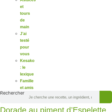
et
tours
de
main
J’ai
testé
pour
vous
Kesako
: le
lexique
Famille
et amis
Rechercher
Dorade au piment d’Espelette