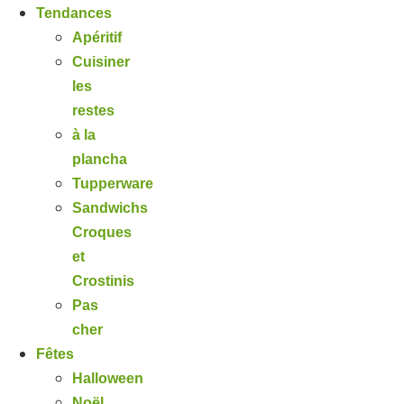
Tendances
Apéritif
Cuisiner
les
restes
à la
plancha
Tupperware
Sandwichs
Croques
et
Crostinis
Pas
cher
Fêtes
Halloween
Noël