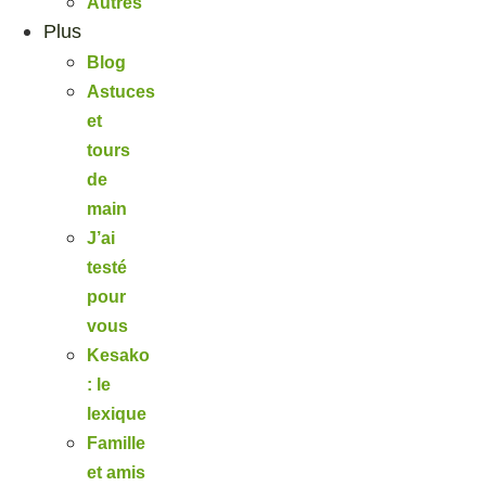
Autres
Plus
Blog
Astuces
et
tours
de
main
J’ai
testé
pour
vous
Kesako
: le
lexique
Famille
et amis