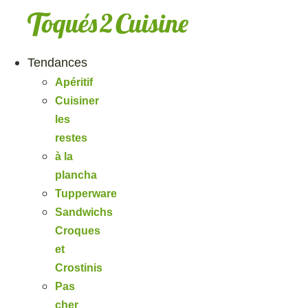
Aller
au
contenu
Tendances
Apéritif
Cuisiner
les
restes
à la
plancha
Tupperware
Sandwichs
Croques
et
Crostinis
Pas
cher