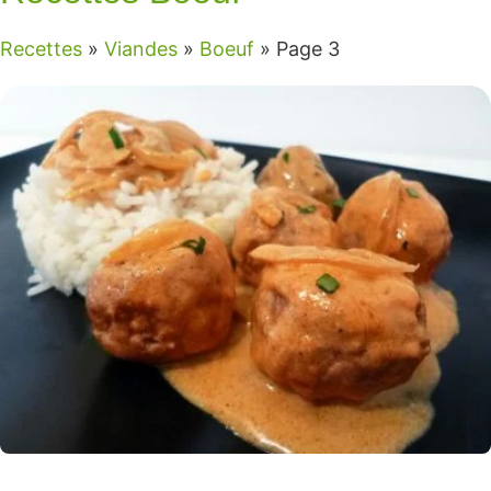
Recettes
»
Viandes
»
Boeuf
»
Page 3