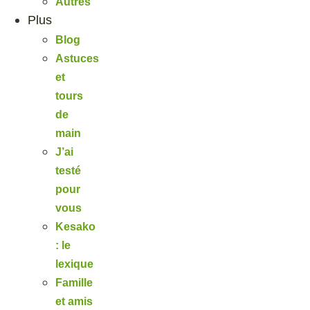
Autres
Plus
Blog
Astuces
et
tours
de
main
J’ai
testé
pour
vous
Kesako
: le
lexique
Famille
et amis