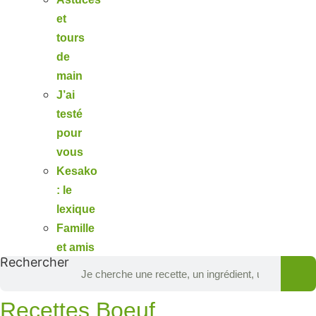
et
tours
de
main
J’ai
testé
pour
vous
Kesako
: le
lexique
Famille
et amis
Rechercher
Recettes Boeuf