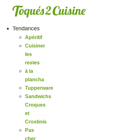
Aller
au
contenu
Tendances
Apéritif
Cuisiner
les
restes
à la
plancha
Tupperware
Sandwichs
Croques
et
Crostinis
Pas
cher