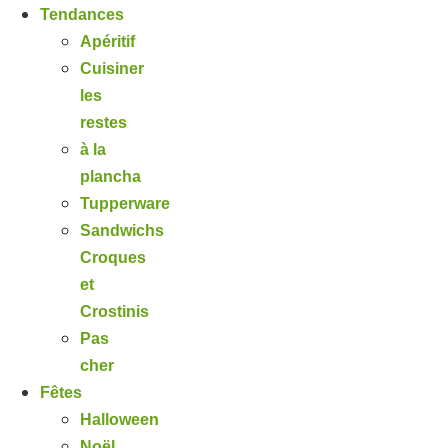
Tendances
Apéritif
Cuisiner
les
restes
à la
plancha
Tupperware
Sandwichs
Croques
et
Crostinis
Pas
cher
Fêtes
Halloween
Noël