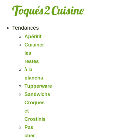
Aller
au
contenu
Tendances
Apéritif
Cuisiner
les
restes
à la
plancha
Tupperware
Sandwichs
Croques
et
Crostinis
Pas
cher