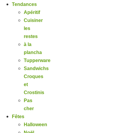
Tendances
Apéritif
Cuisiner
les
restes
à la
plancha
Tupperware
Sandwichs
Croques
et
Crostinis
Pas
cher
Fêtes
Halloween
Noël