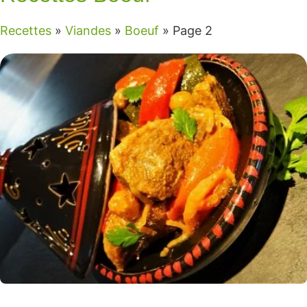
Recettes
»
Viandes
»
Boeuf
»
Page 2