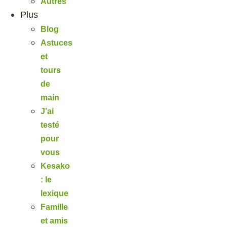
Autres
Plus
Blog
Astuces
et
tours
de
main
J’ai
testé
pour
vous
Kesako
: le
lexique
Famille
et amis