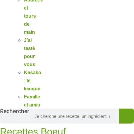
et
tours
de
main
J’ai
testé
pour
vous
Kesako
: le
lexique
Famille
et amis
Rechercher
Recettes Boeuf