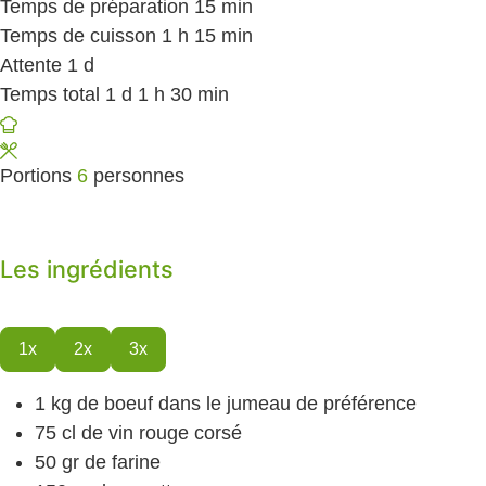
Temps de préparation
15
minutes
min
Temps de cuisson
1
heure
h
15
minutes
min
Attente
1
day
d
Temps total
1
day
d
1
heure
h
30
minutes
min
Portions
6
personnes
Les ingrédients
1x
2x
3x
1
kg
de boeuf
dans le jumeau de préférence
75
cl
de vin rouge
corsé
50
gr
de farine