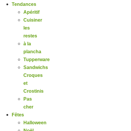
Tendances
Apéritif
Cuisiner
les
restes
à la
plancha
Tupperware
Sandwichs
Croques
et
Crostinis
Pas
cher
Fêtes
Halloween
Noël