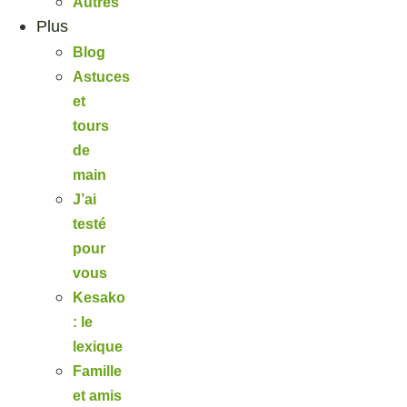
Autres
Plus
Blog
Astuces
et
tours
de
main
J’ai
testé
pour
vous
Kesako
: le
lexique
Famille
et amis