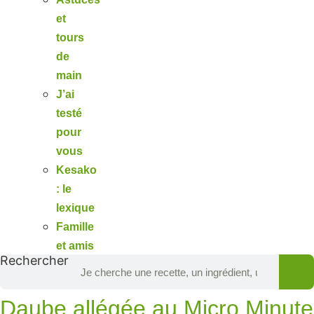
et
tours
de
main
J’ai
testé
pour
vous
Kesako
: le
lexique
Famille
et amis
Rechercher
Daube allégée au Micro Minute