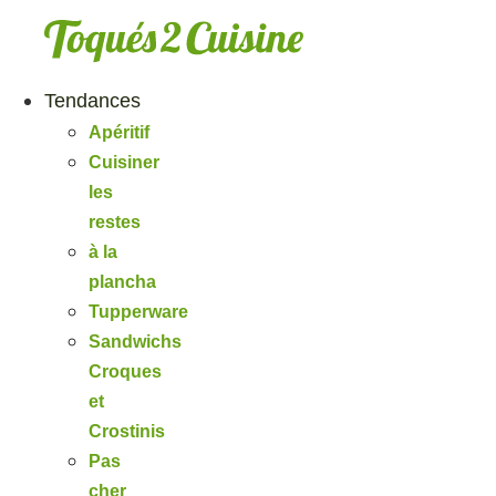
Aller
au
contenu
Tendances
Apéritif
Cuisiner
les
restes
à la
plancha
Tupperware
Sandwichs
Croques
et
Crostinis
Pas
cher