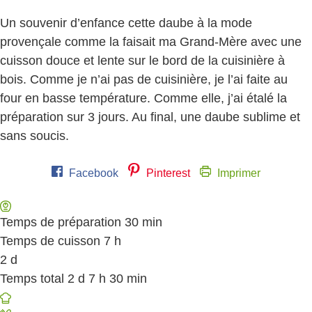
Un souvenir d’enfance cette daube à la mode
provençale comme la faisait ma Grand-Mère avec une
cuisson douce et lente sur le bord de la cuisinière à
bois. Comme je n’ai pas de cuisinière, je l’ai faite au
four en basse température. Comme elle, j’ai étalé la
préparation sur 3 jours. Au final, une daube sublime et
sans soucis.
Facebook
Pinterest
Imprimer
Temps de préparation
30
minutes
min
Temps de cuisson
7
heures
h
2
days
d
Temps total
2
days
d
7
heures
h
30
minutes
min