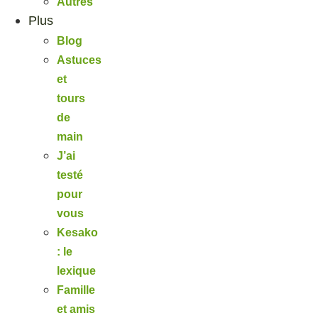
Autres
Plus
Blog
Astuces
et
tours
de
main
J’ai
testé
pour
vous
Kesako
: le
lexique
Famille
et amis