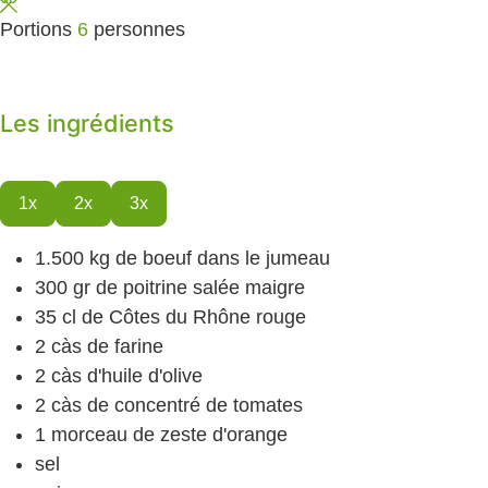
Portions
6
personnes
Les ingrédients
1x
2x
3x
1.500
kg
de boeuf dans le jumeau
300
gr
de poitrine salée
maigre
35
cl
de Côtes du Rhône rouge
2
càs
de farine
2
càs
d'huile d'olive
2
càs
de concentré de tomates
1
morceau de zeste d'orange
sel