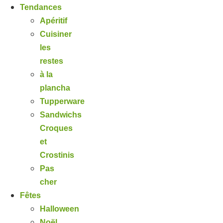
Tendances
Apéritif
Cuisiner
les
restes
à la
plancha
Tupperware
Sandwichs
Croques
et
Crostinis
Pas
cher
Fêtes
Halloween
Noël