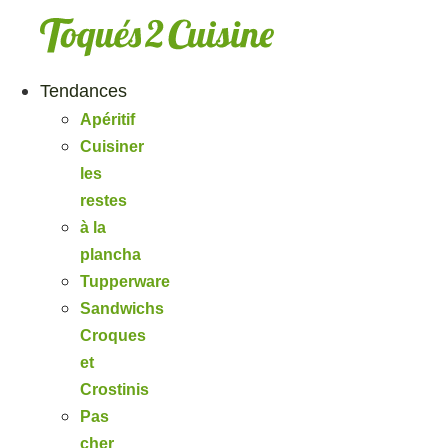
Aller
au
contenu
Tendances
Apéritif
Cuisiner
les
restes
à la
plancha
Tupperware
Sandwichs
Croques
et
Crostinis
Pas
cher