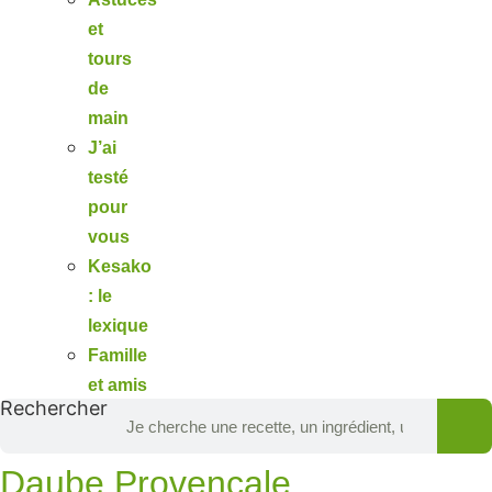
et
tours
de
main
J’ai
testé
pour
vous
Kesako
: le
lexique
Famille
et amis
Rechercher
Daube Provençale