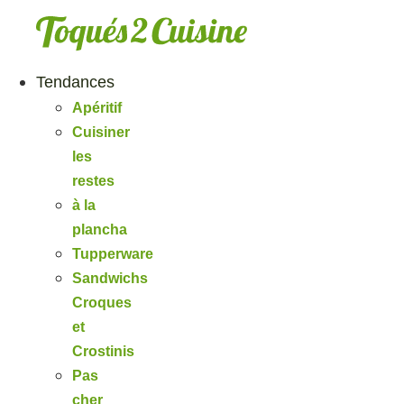
Aller
au
contenu
Tendances
Apéritif
Cuisiner
les
restes
à la
plancha
Tupperware
Sandwichs
Croques
et
Crostinis
Pas
cher