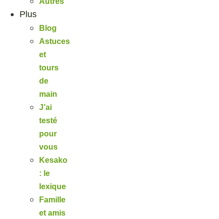
Autres
Plus
Blog
Astuces
et
tours
de
main
J’ai
testé
pour
vous
Kesako
: le
lexique
Famille
et amis