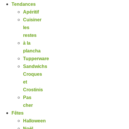
Tendances
Apéritif
Cuisiner
les
restes
à la
plancha
Tupperware
Sandwichs
Croques
et
Crostinis
Pas
cher
Fêtes
Halloween
Noël