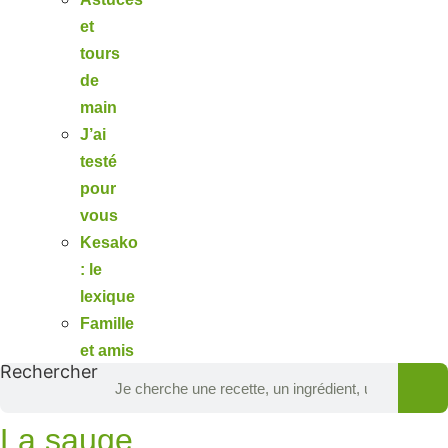
et
tours
de
main
J’ai
testé
pour
vous
Kesako
: le
lexique
Famille
et amis
Rechercher
La sauge