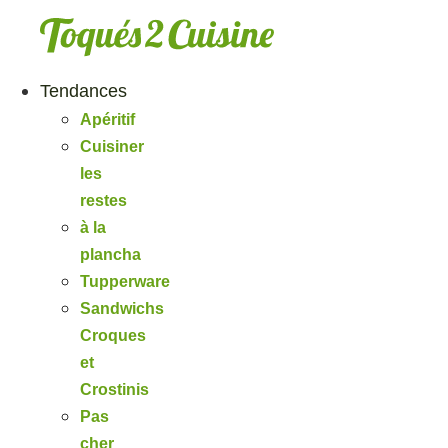
Aller
au
contenu
Tendances
Apéritif
Cuisiner
les
restes
à la
plancha
Tupperware
Sandwichs
Croques
et
Crostinis
Pas
cher