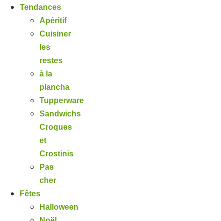
Tendances
Apéritif
Cuisiner
les
restes
à la
plancha
Tupperware
Sandwichs
Croques
et
Crostinis
Pas
cher
Fêtes
Halloween
Noël