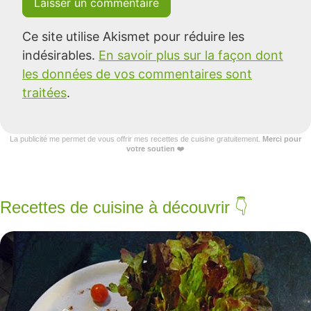
Ce site utilise Akismet pour réduire les
indésirables.
En savoir plus sur la façon dont
les données de vos commentaires sont
traitées
.
La publicité me permet de vous offrir mes recettes de cuisine gratuitement.
Merci pour
votre soutien
❤️
Recettes de cuisine à découvrir 👇