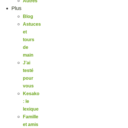
Autres
Plus
Blog
Astuces
et
tours
de
main
J’ai
testé
pour
vous
Kesako
: le
lexique
Famille
et amis