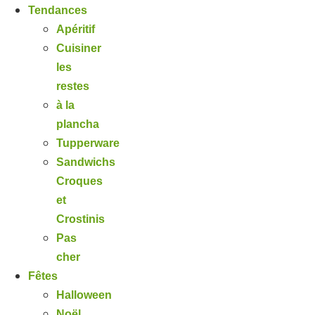
Tendances
Apéritif
Cuisiner
les
restes
à la
plancha
Tupperware
Sandwichs
Croques
et
Crostinis
Pas
cher
Fêtes
Halloween
Noël