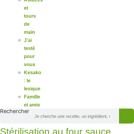
et
tours
de
main
J’ai
testé
pour
vous
Kesako
: le
lexique
Famille
et amis
Rechercher
Stérilisation au four sauce