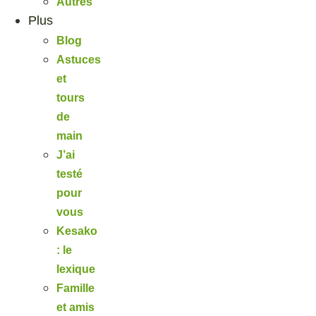
Autres
Plus
Blog
Astuces
et
tours
de
main
J’ai
testé
pour
vous
Kesako
: le
lexique
Famille
et amis