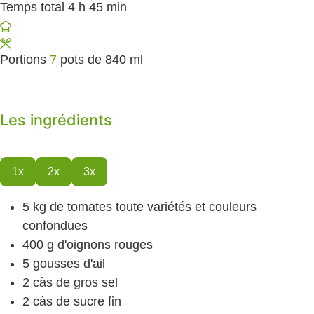
Temps total
4
heures
h
45
minutes
min
Portions
7
pots de 840 ml
Les ingrédients
1x
2x
3x
5
kg
de tomates
toute variétés et couleurs
confondues
400
g
d'oignons
rouges
5
gousses d'ail
2
càs
de gros sel
2
càs
de sucre
fin