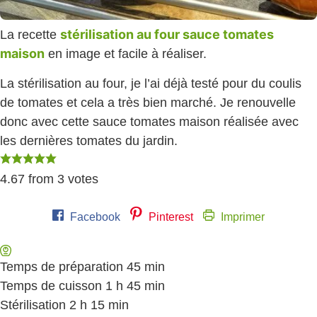
stérilisation au four sauce tomates
La recette
maison
en image et facile à réaliser.
La stérilisation au four, je l’ai déjà testé pour du coulis
de tomates et cela a très bien marché. Je renouvelle
donc avec cette sauce tomates maison réalisée avec
les dernières tomates du jardin.
4.67
from
3
votes
Facebook
Pinterest
Imprimer
Temps de préparation
45
minutes
min
Temps de cuisson
1
heure
h
45
minutes
min
Stérilisation
2
heures
h
15
minutes
min