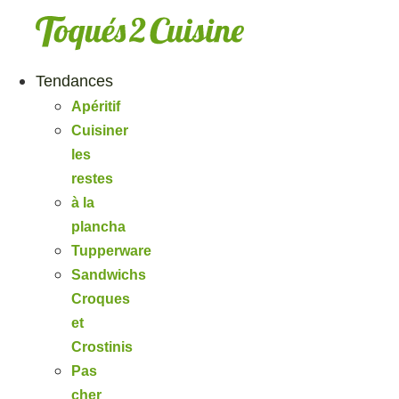
Aller
au
contenu
Tendances
Apéritif
Cuisiner
les
restes
à la
plancha
Tupperware
Sandwichs
Croques
et
Crostinis
Pas
cher