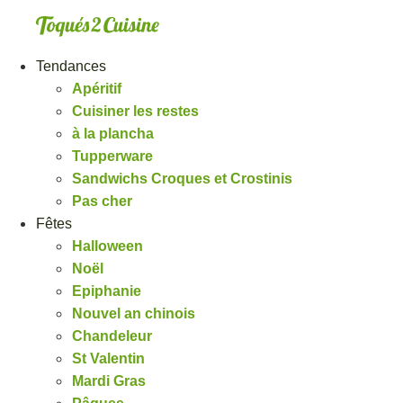
Aller
au
contenu
Tendances
Apéritif
Cuisiner les restes
à la plancha
Tupperware
Sandwichs Croques et Crostinis
Pas cher
Fêtes
Halloween
Noël
Epiphanie
Nouvel an chinois
Chandeleur
St Valentin
Mardi Gras