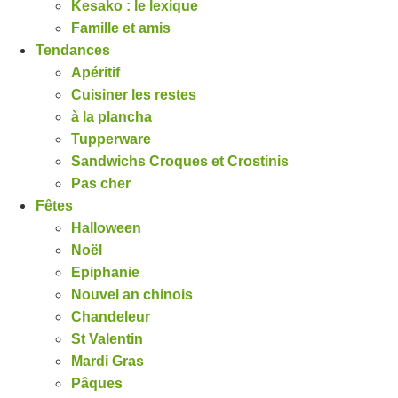
Kesako : le lexique
Famille et amis
Tendances
Apéritif
Cuisiner les restes
à la plancha
Tupperware
Sandwichs Croques et Crostinis
Pas cher
Fêtes
Halloween
Noël
Epiphanie
Nouvel an chinois
Chandeleur
St Valentin
Mardi Gras
Pâques