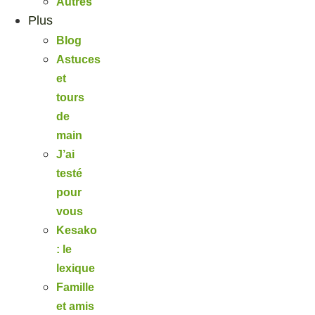
Autres
Plus
Blog
Astuces
et
tours
de
main
J’ai
testé
pour
vous
Kesako
: le
lexique
Famille
et amis