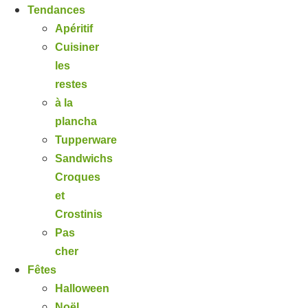
Tendances
Apéritif
Cuisiner
les
restes
à la
plancha
Tupperware
Sandwichs
Croques
et
Crostinis
Pas
cher
Fêtes
Halloween
Noël