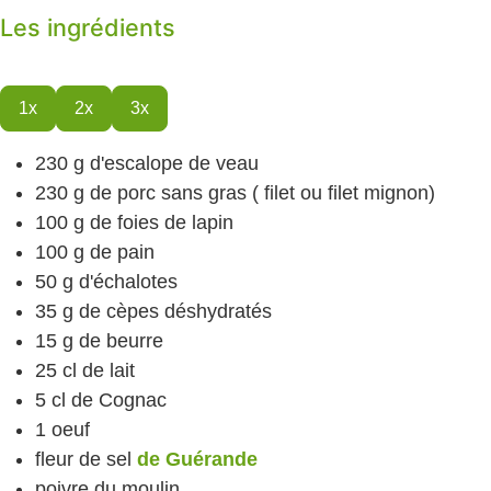
Les ingrédients
1x
2x
3x
230
g
d'escalope de veau
230
g
de porc
sans gras ( filet ou filet mignon)
100
g
de foies de lapin
100
g
de pain
50
g
d'échalotes
35
g
de cèpes
déshydratés
15
g
de beurre
25
cl
de lait
5
cl
de Cognac
1
oeuf
fleur de sel
de Guérande
poivre
du moulin