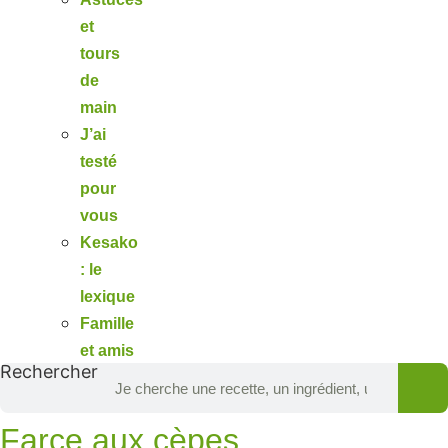
et
tours
de
main
J’ai
testé
pour
vous
Kesako
: le
lexique
Famille
et amis
Rechercher
Farce aux cèpes