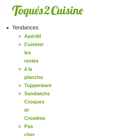
Aller
au
contenu
Tendances
Apéritif
Cuisiner
les
restes
à la
plancha
Tupperware
Sandwichs
Croques
et
Crostinis
Pas
cher