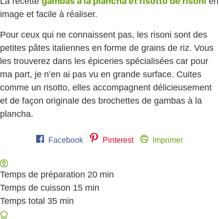
gambas à la plancha et risotto de risoni
La recette
en
image et facile à réaliser.
Pour ceux qui ne connaissent pas, les risoni sont des
petites pâtes italiennes en forme de grains de riz. Vous
les trouverez dans les épiceries spécialisées car pour
ma part, je n’en ai pas vu en grande surface. Cuites
comme un risotto, elles accompagnent délicieusement
et de façon originale des brochettes de gambas à la
plancha.
Facebook
Pinterest
Imprimer
Temps de préparation
20
minutes
min
Temps de cuisson
15
minutes
min
Temps total
35
minutes
min