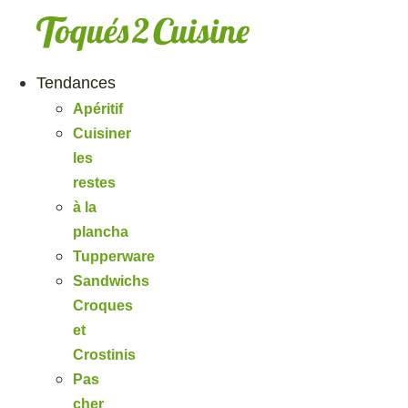
Aller
au
contenu
Tendances
Apéritif
Cuisiner
les
restes
à la
plancha
Tupperware
Sandwichs
Croques
et
Crostinis
Pas
cher