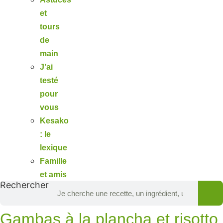
et
tours
de
main
J’ai
testé
pour
vous
Kesako
: le
lexique
Famille
et amis
Rechercher
Gambas à la plancha et risotto