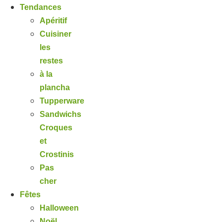
Tendances
Apéritif
Cuisiner
les
restes
à la
plancha
Tupperware
Sandwichs
Croques
et
Crostinis
Pas
cher
Fêtes
Halloween
Noël