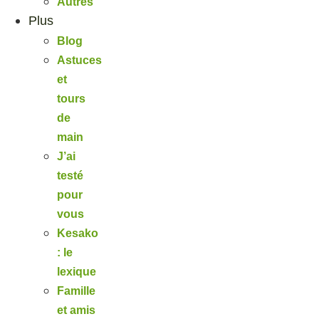
Autres
Plus
Blog
Astuces
et
tours
de
main
J’ai
testé
pour
vous
Kesako
: le
lexique
Famille
et amis