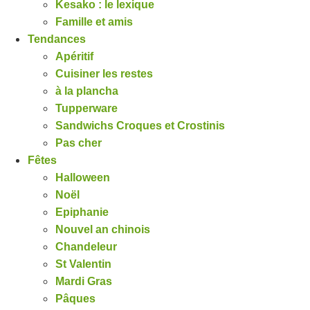
Kesako : le lexique
Famille et amis
Tendances
Apéritif
Cuisiner les restes
à la plancha
Tupperware
Sandwichs Croques et Crostinis
Pas cher
Fêtes
Halloween
Noël
Epiphanie
Nouvel an chinois
Chandeleur
St Valentin
Mardi Gras
Pâques