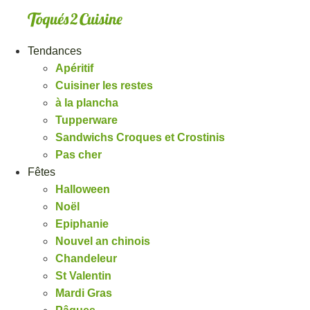
Aller
au
contenu
Tendances
Apéritif
Cuisiner les restes
à la plancha
Tupperware
Sandwichs Croques et Crostinis
Pas cher
Fêtes
Halloween
Noël
Epiphanie
Nouvel an chinois
Chandeleur
St Valentin
Mardi Gras