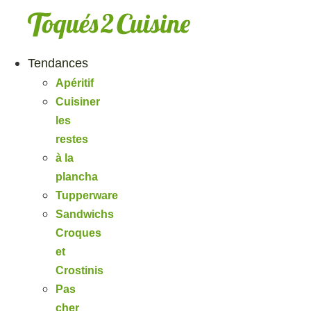
Aller
au
contenu
Tendances
Apéritif
Cuisiner
les
restes
à la
plancha
Tupperware
Sandwichs
Croques
et
Crostinis
Pas
cher