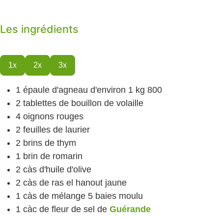
Les ingrédients
1x
2x
3x
1
épaule d'agneau
d'environ 1 kg 800
2
tablettes de bouillon de volaille
4
oignons
rouges
2
feuilles de laurier
2
brins de thym
1
brin de romarin
2
càs
d'huile d'olive
2
càs
de ras el hanout
jaune
1
càs
de mélange 5 baies
moulu
1
càc
de fleur de sel
de
Guérande