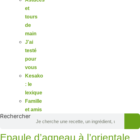
et
tours
de
main
J’ai
testé
pour
vous
Kesako
: le
lexique
Famille
et amis
Rechercher
Epaule d’agneau à l’orientale