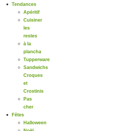
Tendances
Apéritif
Cuisiner
les
restes
à la
plancha
Tupperware
Sandwichs
Croques
et
Crostinis
Pas
cher
Fêtes
Halloween
Noël