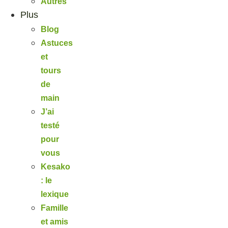
Autres
Plus
Blog
Astuces
et
tours
de
main
J’ai
testé
pour
vous
Kesako
: le
lexique
Famille
et amis