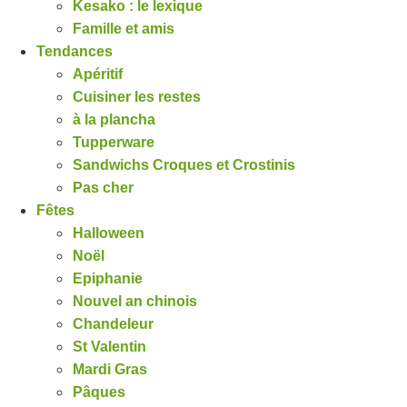
Kesako : le lexique
Famille et amis
Tendances
Apéritif
Cuisiner les restes
à la plancha
Tupperware
Sandwichs Croques et Crostinis
Pas cher
Fêtes
Halloween
Noël
Epiphanie
Nouvel an chinois
Chandeleur
St Valentin
Mardi Gras
Pâques