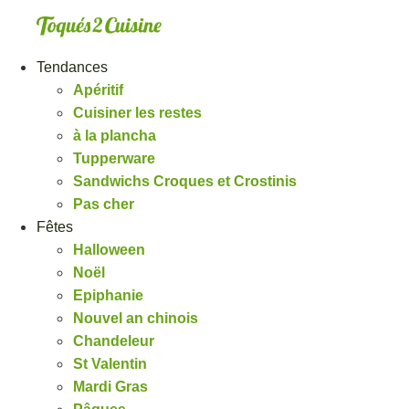
Aller
au
contenu
Tendances
Apéritif
Cuisiner les restes
à la plancha
Tupperware
Sandwichs Croques et Crostinis
Pas cher
Fêtes
Halloween
Noël
Epiphanie
Nouvel an chinois
Chandeleur
St Valentin
Mardi Gras