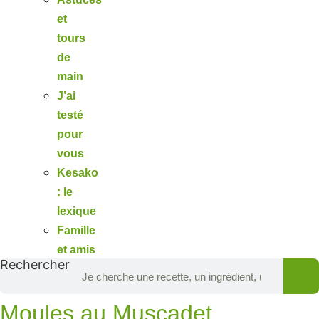
et
tours
de
main
J’ai
testé
pour
vous
Kesako
: le
lexique
Famille
et amis
Rechercher
Moules au Muscadet