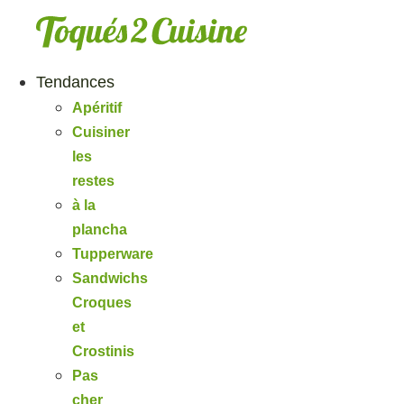
Aller
au
contenu
Tendances
Apéritif
Cuisiner
les
restes
à la
plancha
Tupperware
Sandwichs
Croques
et
Crostinis
Pas
cher