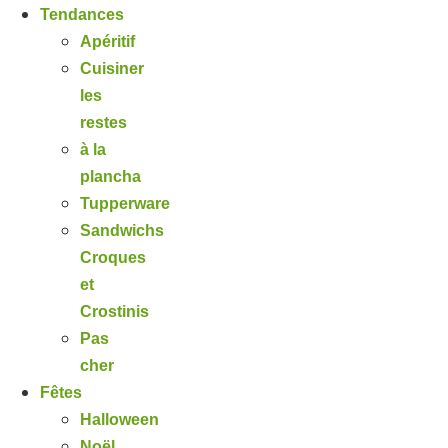
Tendances
Apéritif
Cuisiner
les
restes
à la
plancha
Tupperware
Sandwichs
Croques
et
Crostinis
Pas
cher
Fêtes
Halloween
Noël