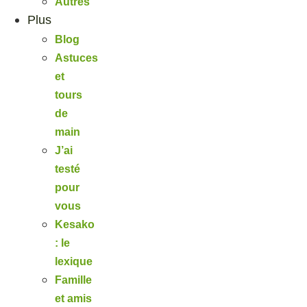
Autres
Plus
Blog
Astuces
et
tours
de
main
J’ai
testé
pour
vous
Kesako
: le
lexique
Famille
et amis