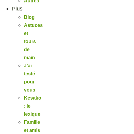
Autres
Plus
Blog
Astuces
et
tours
de
main
J’ai
testé
pour
vous
Kesako
: le
lexique
Famille
et amis