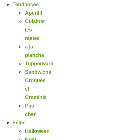
Tendances
Apéritif
Cuisiner
les
restes
à la
plancha
Tupperware
Sandwichs
Croques
et
Crostinis
Pas
cher
Fêtes
Halloween
Noël