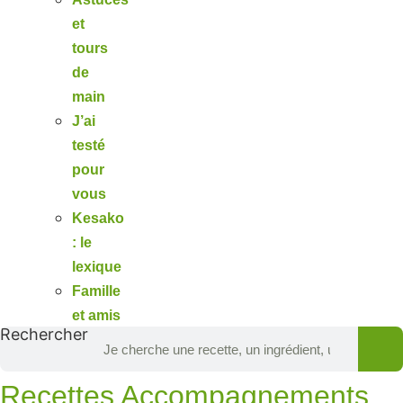
et
tours
de
main
J’ai
testé
pour
vous
Kesako
: le
lexique
Famille
et amis
Rechercher
Recettes Accompagnements