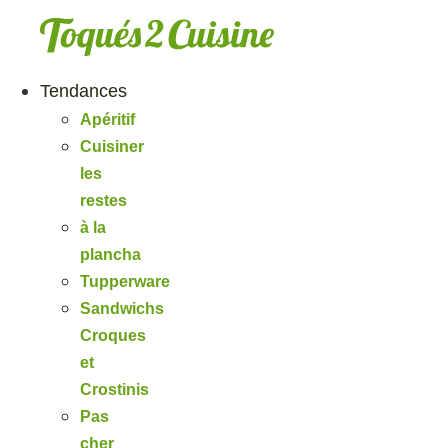
Aller
au
contenu
Tendances
Apéritif
Cuisiner
les
restes
à la
plancha
Tupperware
Sandwichs
Croques
et
Crostinis
Pas
cher