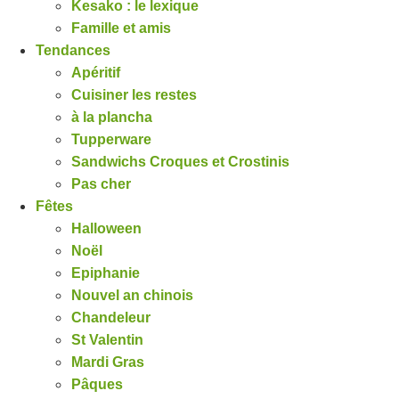
Kesako : le lexique
Famille et amis
Tendances
Apéritif
Cuisiner les restes
à la plancha
Tupperware
Sandwichs Croques et Crostinis
Pas cher
Fêtes
Halloween
Noël
Epiphanie
Nouvel an chinois
Chandeleur
St Valentin
Mardi Gras
Pâques