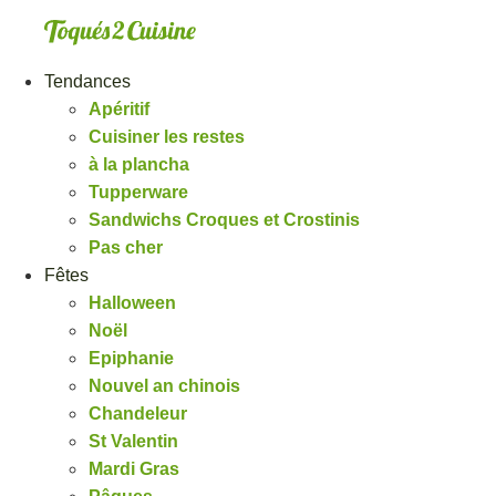
Aller
au
contenu
Tendances
Apéritif
Cuisiner les restes
à la plancha
Tupperware
Sandwichs Croques et Crostinis
Pas cher
Fêtes
Halloween
Noël
Epiphanie
Nouvel an chinois
Chandeleur
St Valentin
Mardi Gras