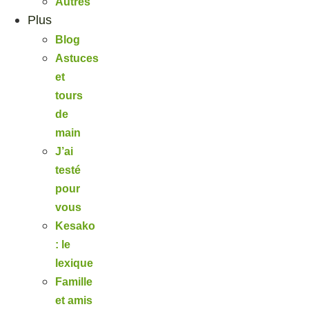
Autres
Plus
Blog
Astuces
et
tours
de
main
J’ai
testé
pour
vous
Kesako
: le
lexique
Famille
et amis