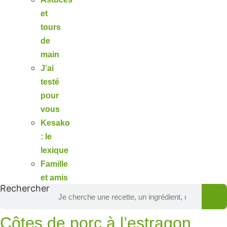
et
tours
de
main
J’ai
testé
pour
vous
Kesako
: le
lexique
Famille
et amis
Rechercher
Côtes de porc à l’estragon