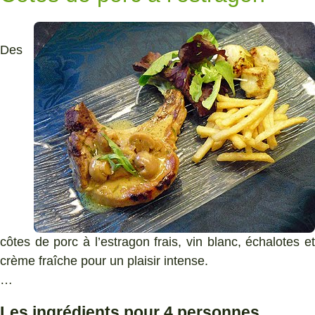
Des
côtes de porc à l’estragon frais, vin blanc, échalotes et
crème fraîche pour un plaisir intense.
…
Les ingrédients pour 4 personnes
.