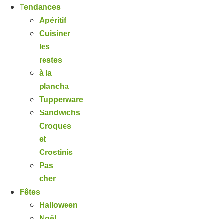
Tendances
Apéritif
Cuisiner
les
restes
à la
plancha
Tupperware
Sandwichs
Croques
et
Crostinis
Pas
cher
Fêtes
Halloween
Noël