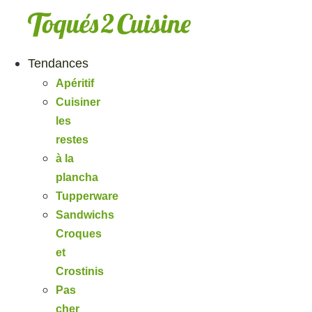
Aller
au
contenu
Tendances
Apéritif
Cuisiner
les
restes
à la
plancha
Tupperware
Sandwichs
Croques
et
Crostinis
Pas
cher