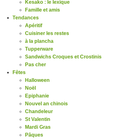
Kesako : le lexique
Famille et amis
Tendances
Apéritif
Cuisiner les restes
à la plancha
Tupperware
Sandwichs Croques et Crostinis
Pas cher
Fêtes
Halloween
Noël
Epiphanie
Nouvel an chinois
Chandeleur
St Valentin
Mardi Gras
Pâques