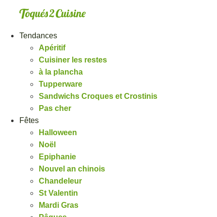
Aller
au
contenu
Tendances
Apéritif
Cuisiner les restes
à la plancha
Tupperware
Sandwichs Croques et Crostinis
Pas cher
Fêtes
Halloween
Noël
Epiphanie
Nouvel an chinois
Chandeleur
St Valentin
Mardi Gras