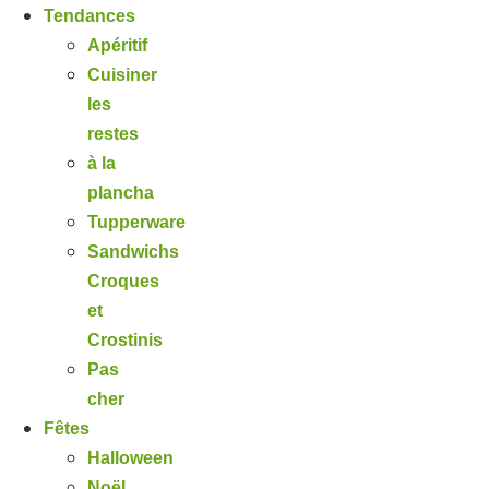
Tendances
Apéritif
Cuisiner
les
restes
à la
plancha
Tupperware
Sandwichs
Croques
et
Crostinis
Pas
cher
Fêtes
Halloween
Noël