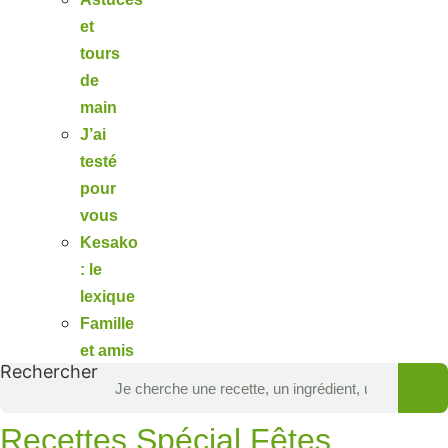
et
tours
de
main
J’ai
testé
pour
vous
Kesako
: le
lexique
Famille
et amis
Rechercher
Recettes Spécial Fêtes