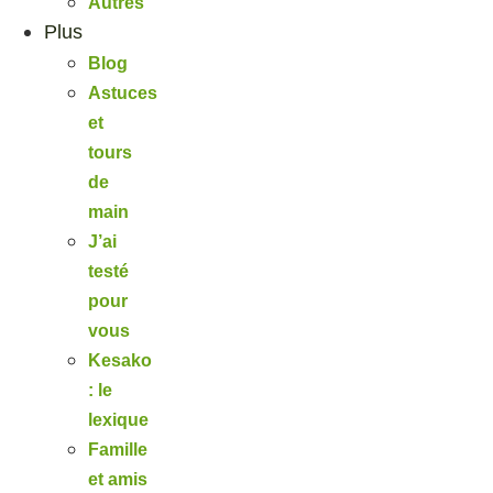
Autres
Plus
Blog
Astuces
et
tours
de
main
J’ai
testé
pour
vous
Kesako
: le
lexique
Famille
et amis