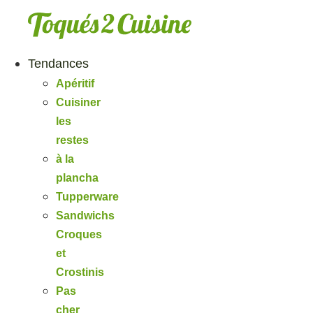
Aller
au
contenu
Tendances
Apéritif
Cuisiner
les
restes
à la
plancha
Tupperware
Sandwichs
Croques
et
Crostinis
Pas
cher